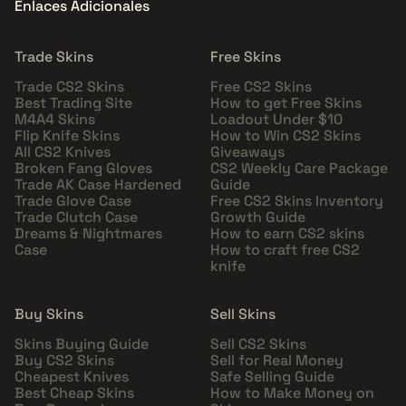
Enlaces Adicionales
Trade Skins
Free Skins
Trade CS2 Skins
Free CS2 Skins
Best Trading Site
How to get Free Skins
M4A4 Skins
Loadout Under $10
Flip Knife Skins
How to Win CS2 Skins
All CS2 Knives
Giveaways
Broken Fang Gloves
CS2 Weekly Care Package
Trade AK Case Hardened
Guide
Trade Glove Case
Free CS2 Skins Inventory
Trade Clutch Case
Growth Guide
Dreams & Nightmares
How to earn CS2 skins
Case
How to craft free CS2
knife
Buy Skins
Sell Skins
Skins Buying Guide
Sell CS2 Skins
Buy CS2 Skins
Sell for Real Money
Cheapest Knives
Safe Selling Guide
Best Cheap Skins
How to Make Money on