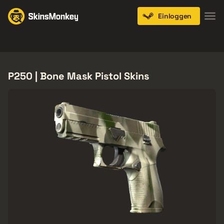
Einloggen
Knives
Gloves
Pistols
Rifles
SMGs
P250 | Bone Mask Pistol Skins