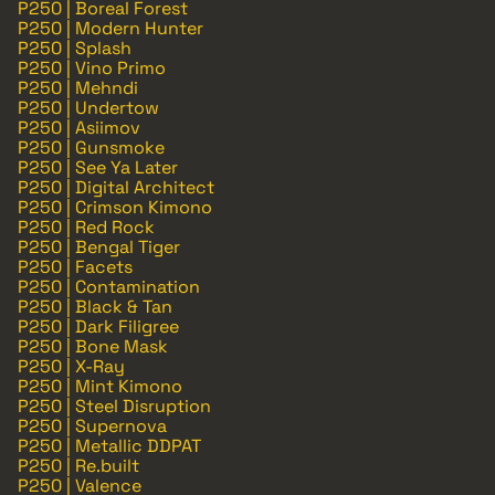
P250 | Boreal Forest
P250 | Modern Hunter
P250 | Splash
P250 | Vino Primo
P250 | Mehndi
P250 | Undertow
P250 | Asiimov
P250 | Gunsmoke
P250 | See Ya Later
P250 | Digital Architect
P250 | Crimson Kimono
P250 | Red Rock
P250 | Bengal Tiger
P250 | Facets
P250 | Contamination
P250 | Black & Tan
P250 | Dark Filigree
P250 | Bone Mask
P250 | X-Ray
P250 | Mint Kimono
P250 | Steel Disruption
P250 | Supernova
P250 | Metallic DDPAT
P250 | Re.built
P250 | Valence