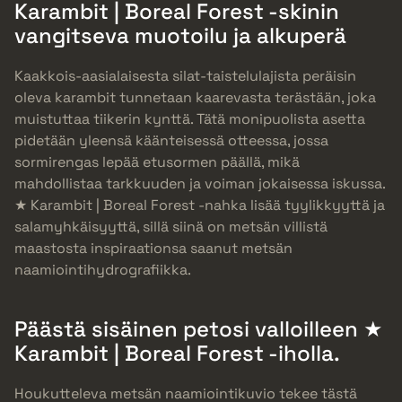
Karambit | Boreal Forest -skinin
vangitseva muotoilu ja alkuperä
Kaakkois-aasialaisesta silat-taistelulajista peräisin
oleva karambit tunnetaan kaarevasta terästään, joka
muistuttaa tiikerin kynttä. Tätä monipuolista asetta
pidetään yleensä käänteisessä otteessa, jossa
sormirengas lepää etusormen päällä, mikä
mahdollistaa tarkkuuden ja voiman jokaisessa iskussa.
★ Karambit | Boreal Forest -nahka lisää tyylikkyyttä ja
salamyhkäisyyttä, sillä siinä on metsän villistä
maastosta inspiraationsa saanut metsän
naamiointihydrografiikka.
Päästä sisäinen petosi valloilleen ★
Karambit | Boreal Forest -iholla.
Houkutteleva metsän naamiointikuvio tekee tästä