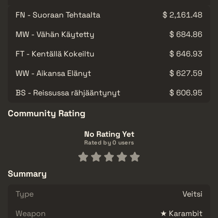
FN - Suoraan Tehtaalta
$ 2,161.48
MW - Vähän Käytetty
$ 684.86
FT - Kentällä Kokeiltu
$ 646.93
WW - Aikansa Elänyt
$ 627.59
BS - Reissussa rähjääntynyt
$ 606.95
Community Rating
No Rating Yet
Rated by 0 users
Summary
Type
Veitsi
Weapon
★ Karambit