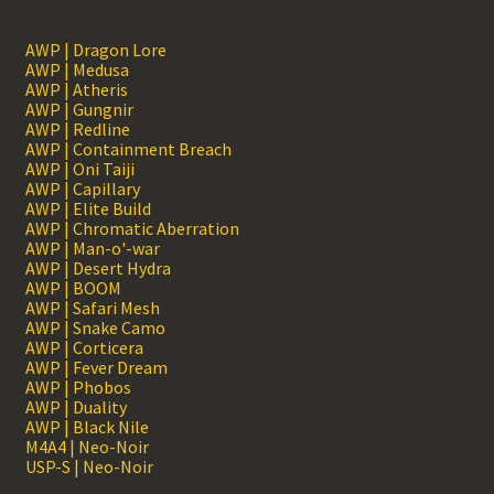
AWP | Dragon Lore
AWP | Medusa
AWP | Atheris
AWP | Gungnir
AWP | Redline
AWP | Containment Breach
AWP | Oni Taiji
AWP | Capillary
AWP | Elite Build
AWP | Chromatic Aberration
AWP | Man-o'-war
AWP | Desert Hydra
AWP | BOOM
AWP | Safari Mesh
AWP | Snake Camo
AWP | Corticera
AWP | Fever Dream
AWP | Phobos
AWP | Duality
AWP | Black Nile
M4A4 | Neo-Noir
USP-S | Neo-Noir