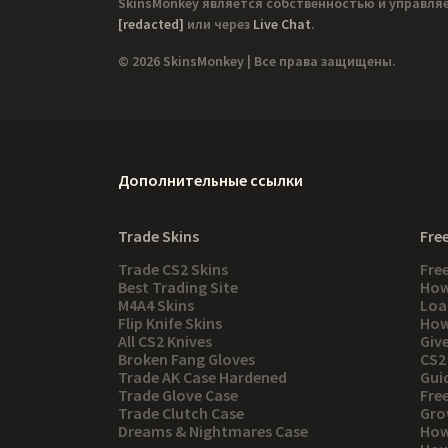
SkinsMonkey является собственностью и управля
[redacted]
или через
Live Chat
.
© 2026 SkinsMonkey | Все права защищены.
Дополнительные ссылки
Trade Skins
Free
Trade CS2 Skins
Fre
Best Trading Site
How
M4A4 Skins
Loa
Flip Knife Skins
How
All CS2 Knives
Giv
Broken Fang Gloves
CS2
Trade AK Case Hardened
Gui
Trade Glove Case
Fre
Trade Clutch Case
Gro
Dreams & Nightmares Case
How