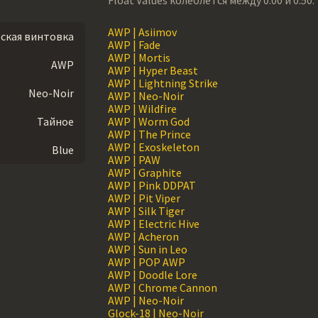
AWP | Asiimov
ская винтовка
AWP | Fade
AWP | Mortis
AWP
AWP | Hyper Beast
AWP | Lightning Strike
Neo-Noir
AWP | Neo-Noir
AWP | Wildfire
Тайное
AWP | Worm God
AWP | The Prince
AWP | Exoskeleton
Blue
AWP | PAW
AWP | Graphite
AWP | Pink DDPAT
AWP | Pit Viper
AWP | Silk Tiger
AWP | Electric Hive
AWP | Acheron
AWP | Sun in Leo
AWP | POP AWP
AWP | Doodle Lore
AWP | Chrome Cannon
AWP | Neo-Noir
Glock-18 | Neo-Noir