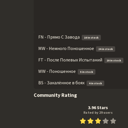
FN - Прямо С Завода
10 in stock
MW - Немного Поношенное
24 in stock
FT - После Полевых Испытаний
20 in stock
WW - Поношенное
5 in stock
BS - Закалённое в боях
4 in stock
Community Rating
3.96 Stars
Rated by 29 users