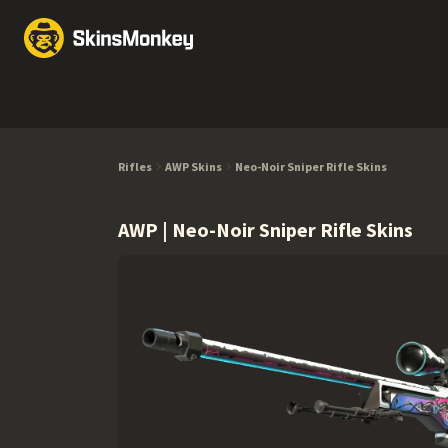
Обмен скинов
Market
Knives
Gloves
Pistols
Rifles
Rifles
AWP Skins
Neo-Noir Sniper Rifle Skins
AWP | Neo-Noir Sniper Rifle Skins