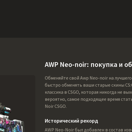
Ништяки
Поддержка
Еще
SMGs
Heavy
Charms
Agents
Co
AWP Neo-noir: покупка и о
Обменяйте свой Awp Neo-noir на лучшего
быстро обменять ваши старые скины CS:G
классика в CSGO, которая никогда не вых
вероятно, самое подходящее время стат
Noir CSGO.
Исторический рекорд
AWP Neo-Noir был добавлен в состав изв