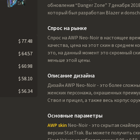
обновления “Danger Zone” 7 декабря 2018
который был разработан Blazer и donschi
Спрос на рынке
Спрос на AWP Neo-Noir в настоящее врем
$ 77.48
качества, цена на этот скин в среднем к
это, на данный момент это скромный ски
$ 64.57
меньше этой цены.
$ 60.98
Описание дизайна
$ 58.10
Дизайн AWP Neo-Noir - это более сложн
$ 56.34
женских персонажа, окрашенных преиму
Ствол и прицел, а также весь корпус ор
Основные параметры
AWP skin
Neo-Noir - это скрытая снайпер
версии StatTrak. Вы можете получить ски
Float Values колеблется между 0.00 и 0.50.