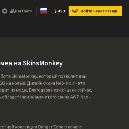
Partners
$ USD
Войти через Steam
ntainers
Music Kits
Pins
Patches
Gra
бмен на SkinsMonkey
 бота SkinsMonkey, который позволит вам
O на новые! Дизайн скина Neo-Noir - это
одит из моды. Благодаря низкой цене сейчас,
ь обладателем знаменитого скина AWP Neo-
естной коллекции Danger Zone в начале