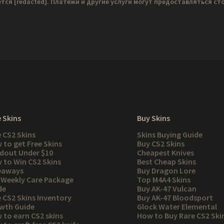
ется
[redacted]
. Платежи и другие услуги могут предоставляться с
 Skins
Buy Skins
e CS2 Skins
Skins Buying Guide
 to get Free Skins
Buy CS2 Skins
dout Under $10
Cheapest Knives
 to Win CS2 Skins
Best Cheap Skins
eaways
Buy Dragon Lore
 Weekly Care Package
Top M4A4 Skins
de
Buy AK-47 Vulcan
e CS2 Skins Inventory
Buy AK-47 Bloodsport
wth Guide
Glock Water Elemental
 to earn CS2 skins
How to Buy Rare CS2 Ski