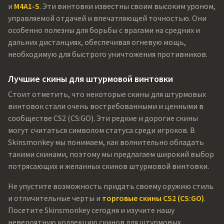
и
M4A1-S
. Эти винтовки известны своим высоким уроном,
управляемой отдачей и впечатляющей точностью. Они
особенно полезны для борьбы с врагами на средних и
дальних дистанциях, обеспечивая огневую мощь,
необходимую для быстрого уничтожения противников.
Лучшие скины для штурмовой винтовки
Стоит отметить, что некоторые скины для штурмовых
винтовок стали очень востребованными и ценными в
сообществе CS2 (CS:GO). Эти редкие и дорогие скины
могут считаться символом статуса среди игроков. В
Skinsmonkey мы понимаем, как волнительно обладать
такими скинами, поэтому мы предлагаем широкий выбор
потрясающих и желанных скинов штурмовой винтовки.
Не упустите возможность придать своему оружию стиль
и отличительные черты и
торговые скины CS2 (CS:GO)
.
Посетите Skinsmonkey сегодня и изучите нашу
невероятную коллекцию скинов для штурмовых