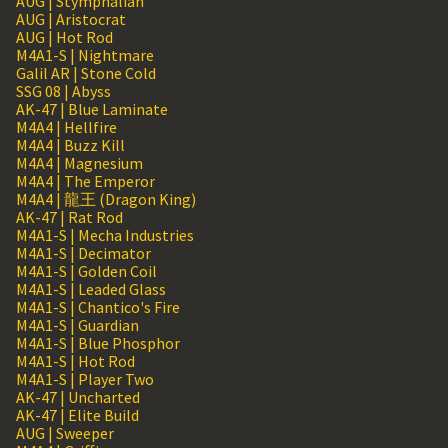
AUG | Stymphalian
AUG | Aristocrat
AUG | Hot Rod
M4A1-S | Nightmare
Galil AR | Stone Cold
SSG 08 | Abyss
AK-47 | Blue Laminate
M4A4 | Hellfire
M4A4 | Buzz Kill
M4A4 | Magnesium
M4A4 | The Emperor
M4A4 | 龍王 (Dragon King)
AK-47 | Rat Rod
M4A1-S | Mecha Industries
M4A1-S | Decimator
M4A1-S | Golden Coil
M4A1-S | Leaded Glass
M4A1-S | Chantico's Fire
M4A1-S | Guardian
M4A1-S | Blue Phosphor
M4A1-S | Hot Rod
M4A1-S | Player Two
AK-47 | Uncharted
AK-47 | Elite Build
AUG | Sweeper