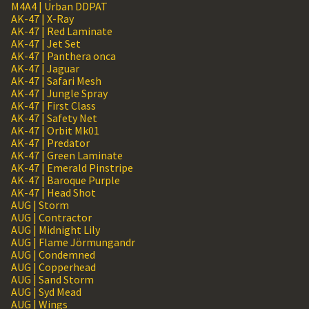
M4A4 | Urban DDPAT
AK-47 | X-Ray
AK-47 | Red Laminate
AK-47 | Jet Set
AK-47 | Panthera onca
AK-47 | Jaguar
AK-47 | Safari Mesh
AK-47 | Jungle Spray
AK-47 | First Class
AK-47 | Safety Net
AK-47 | Orbit Mk01
AK-47 | Predator
AK-47 | Green Laminate
AK-47 | Emerald Pinstripe
AK-47 | Baroque Purple
AK-47 | Head Shot
AUG | Storm
AUG | Contractor
AUG | Midnight Lily
AUG | Flame Jörmungandr
AUG | Condemned
AUG | Copperhead
AUG | Sand Storm
AUG | Syd Mead
AUG | Wings