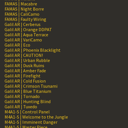
FAMAS | Macabre
FAMAS | Night Borre
FAMAS | CaliCamo
FAMAS | Faulty Wiring
Galil AR | Cerberus
Galil AR | Orange DDPAT
Galil AR | Aqua Terrace
Galil AR | VariCamo
Galil AR | Eco
Galil AR | Phoenix Blacklight
Galil AR | CAUTION!
Galil AR | Urban Rubble
Galil AR | Dusk Ruins
Galil AR | Amber Fade
Galil AR | Firefight
Galil AR | Cold Fusion
Galil AR | Crimson Tsunami
Galil AR | Blue Titanium
Galil AR | Tornado
Galil AR | Hunting Blind
Galil AR | Tuxedo
M4A1-S | Control Panel
M4A1-S | Welcome to the Jungle
M4A1-S | Imminent Danger
M4A1-S | Master Piece