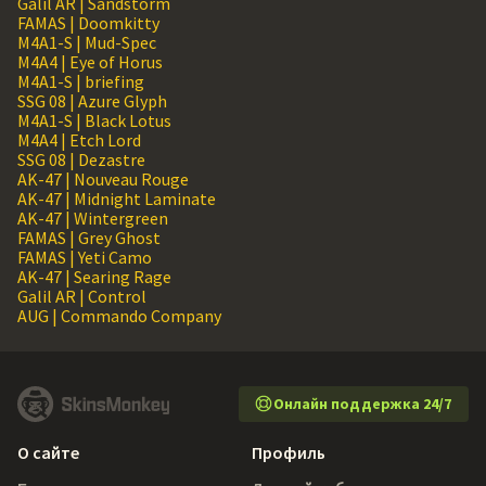
Galil AR | Sandstorm
FAMAS | Doomkitty
M4A1-S | Mud-Spec
M4A4 | Eye of Horus
M4A1-S | briefing
SSG 08 | Azure Glyph
M4A1-S | Black Lotus
M4A4 | Etch Lord
SSG 08 | Dezastre
AK-47 | Nouveau Rouge
AK-47 | Midnight Laminate
AK-47 | Wintergreen
FAMAS | Grey Ghost
FAMAS | Yeti Camo
AK-47 | Searing Rage
Galil AR | Control
AUG | Commando Company
Онлайн поддержка 24/7
О сайте
Профиль