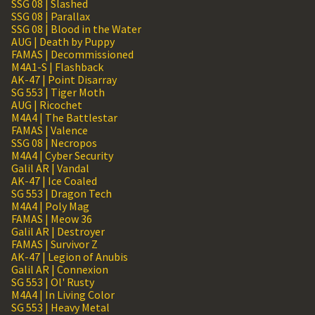
SSG 08 | Slashed
SSG 08 | Parallax
SSG 08 | Blood in the Water
AUG | Death by Puppy
FAMAS | Decommissioned
M4A1-S | Flashback
AK-47 | Point Disarray
SG 553 | Tiger Moth
AUG | Ricochet
M4A4 | The Battlestar
FAMAS | Valence
SSG 08 | Necropos
M4A4 | Cyber Security
Galil AR | Vandal
AK-47 | Ice Coaled
SG 553 | Dragon Tech
M4A4 | Poly Mag
FAMAS | Meow 36
Galil AR | Destroyer
FAMAS | Survivor Z
AK-47 | Legion of Anubis
Galil AR | Connexion
SG 553 | Ol' Rusty
M4A4 | In Living Color
SG 553 | Heavy Metal