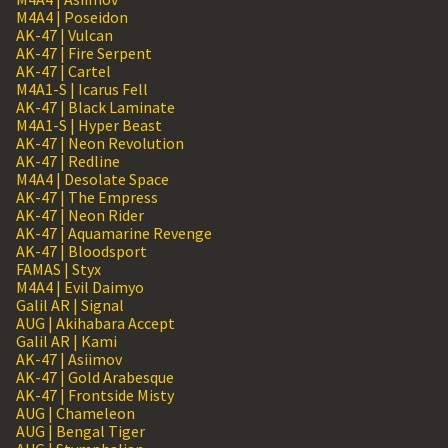
M4A4 | Poseidon
AK-47 | Vulcan
AK-47 | Fire Serpent
AK-47 | Cartel
M4A1-S | Icarus Fell
AK-47 | Black Laminate
M4A1-S | Hyper Beast
AK-47 | Neon Revolution
AK-47 | Redline
M4A4 | Desolate Space
AK-47 | The Empress
AK-47 | Neon Rider
AK-47 | Aquamarine Revenge
AK-47 | Bloodsport
FAMAS | Styx
M4A4 | Evil Daimyo
Galil AR | Signal
AUG | Akihabara Accept
Galil AR | Kami
AK-47 | Asiimov
AK-47 | Gold Arabesque
AK-47 | Frontside Misty
AUG | Chameleon
AUG | Bengal Tiger