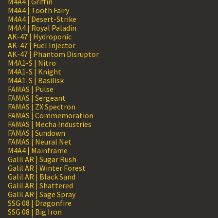
M4A4 | Griffin
M4A4 | Tooth Fairy
M4A4 | Desert-Strike
M4A4 | Royal Paladin
AK-47 | Hydroponic
AK-47 | Fuel Injector
AK-47 | Phantom Disruptor
M4A1-S | Nitro
M4A1-S | Knight
M4A1-S | Basilisk
FAMAS | Pulse
FAMAS | Sergeant
FAMAS | ZX Spectron
FAMAS | Commemoration
FAMAS | Mecha Industries
FAMAS | Sundown
FAMAS | Neural Net
M4A4 | Mainframe
Galil AR | Sugar Rush
Galil AR | Winter Forest
Galil AR | Black Sand
Galil AR | Shattered
Galil AR | Sage Spray
SSG 08 | Dragonfire
SSG 08 | Big Iron