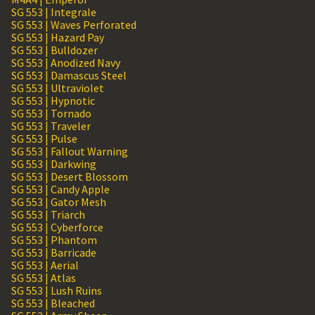
SG 553 | Integrale
SG 553 | Waves Perforated
SG 553 | Hazard Pay
SG 553 | Bulldozer
SG 553 | Anodized Navy
SG 553 | Damascus Steel
SG 553 | Ultraviolet
SG 553 | Hypnotic
SG 553 | Tornado
SG 553 | Traveler
SG 553 | Pulse
SG 553 | Fallout Warning
SG 553 | Darkwing
SG 553 | Desert Blossom
SG 553 | Candy Apple
SG 553 | Gator Mesh
SG 553 | Triarch
SG 553 | Cyberforce
SG 553 | Phantom
SG 553 | Barricade
SG 553 | Aerial
SG 553 | Atlas
SG 553 | Lush Ruins
SG 553 | Bleached