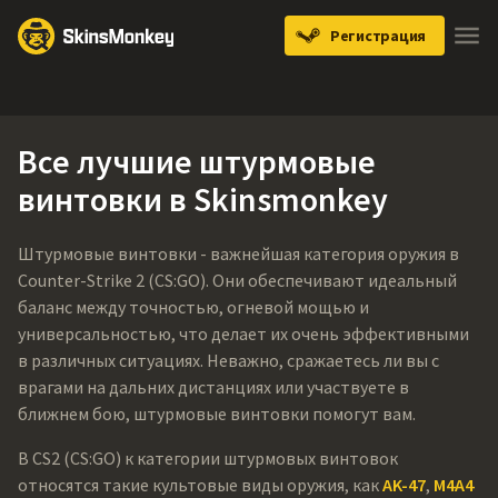
Регистрация
Knives
Gloves
Pistols
Rifles
SMGs
Все лучшие штурмовые
винтовки в Skinsmonkey
Штурмовые винтовки - важнейшая категория оружия в
Counter-Strike 2 (CS:GO). Они обеспечивают идеальный
баланс между точностью, огневой мощью и
универсальностью, что делает их очень эффективными
в различных ситуациях. Неважно, сражаетесь ли вы с
врагами на дальних дистанциях или участвуете в
ближнем бою, штурмовые винтовки помогут вам.
В CS2 (CS:GO) к категории штурмовых винтовок
относятся такие культовые виды оружия, как
AK-47
,
M4A4