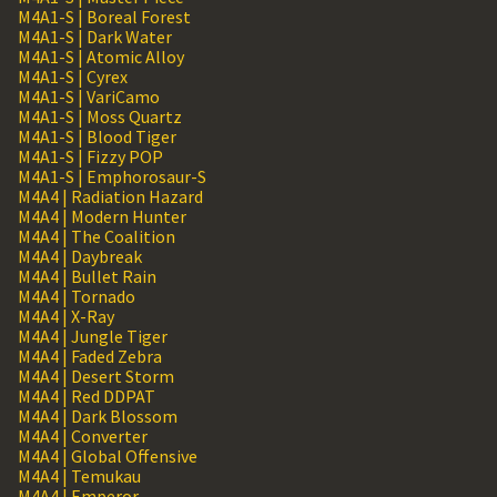
M4A1-S | Boreal Forest
M4A1-S | Dark Water
M4A1-S | Atomic Alloy
M4A1-S | Cyrex
M4A1-S | VariCamo
M4A1-S | Moss Quartz
M4A1-S | Blood Tiger
M4A1-S | Fizzy POP
M4A1-S | Emphorosaur-S
M4A4 | Radiation Hazard
M4A4 | Modern Hunter
M4A4 | The Coalition
M4A4 | Daybreak
M4A4 | Bullet Rain
M4A4 | Tornado
M4A4 | X-Ray
M4A4 | Jungle Tiger
M4A4 | Faded Zebra
M4A4 | Desert Storm
M4A4 | Red DDPAT
M4A4 | Dark Blossom
M4A4 | Converter
M4A4 | Global Offensive
M4A4 | Temukau
M4A4 | Emperor