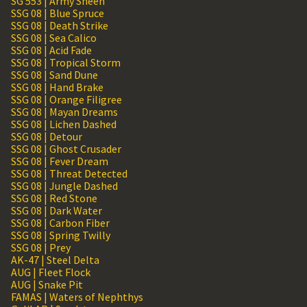
SG 553 | Army Sheen
SSG 08 | Blue Spruce
SSG 08 | Death Strike
SSG 08 | Sea Calico
SSG 08 | Acid Fade
SSG 08 | Tropical Storm
SSG 08 | Sand Dune
SSG 08 | Hand Brake
SSG 08 | Orange Filigree
SSG 08 | Mayan Dreams
SSG 08 | Lichen Dashed
SSG 08 | Detour
SSG 08 | Ghost Crusader
SSG 08 | Fever Dream
SSG 08 | Threat Detected
SSG 08 | Jungle Dashed
SSG 08 | Red Stone
SSG 08 | Dark Water
SSG 08 | Carbon Fiber
SSG 08 | Spring Twilly
SSG 08 | Prey
AK-47 | Steel Delta
AUG | Fleet Flock
AUG | Snake Pit
FAMAS | Waters of Nephthys