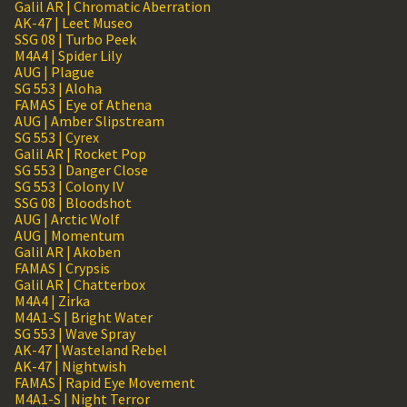
Galil AR | Chromatic Aberration
AK-47 | Leet Museo
SSG 08 | Turbo Peek
M4A4 | Spider Lily
AUG | Plague
SG 553 | Aloha
FAMAS | Eye of Athena
AUG | Amber Slipstream
SG 553 | Cyrex
Galil AR | Rocket Pop
SG 553 | Danger Close
SG 553 | Colony IV
SSG 08 | Bloodshot
AUG | Arctic Wolf
AUG | Momentum
Galil AR | Akoben
FAMAS | Crypsis
Galil AR | Chatterbox
M4A4 | Zirka
M4A1-S | Bright Water
SG 553 | Wave Spray
AK-47 | Wasteland Rebel
AK-47 | Nightwish
FAMAS | Rapid Eye Movement
M4A1-S | Night Terror