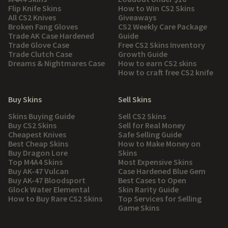
Flip Knife Skins
How to Win CS2 Skins
All CS2 Knives
Giveaways
Broken Fang Gloves
CS2 Weekly Care Package
Trade AK Case Hardened
Guide
Trade Glove Case
Free CS2 Skins Inventory
Trade Clutch Case
Growth Guide
Dreams & Nightmares Case
How to earn CS2 skins
How to craft free CS2 knife
Buy Skins
Sell Skins
Skins Buying Guide
Sell CS2 Skins
Buy CS2 Skins
Sell for Real Money
Cheapest Knives
Safe Selling Guide
Best Cheap Skins
How to Make Money on
Buy Dragon Lore
Skins
Top M4A4 Skins
Most Expensive Skins
Buy AK-47 Vulcan
Case Hardened Blue Gem
Buy AK-47 Bloodsport
Best Cases to Open
Glock Water Elemental
Skin Rarity Guide
How to Buy Rare CS2 Skins
Top Services for Selling
Game Skins