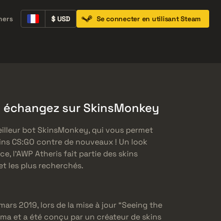
ners
$ USD
Se connecter en utilisant Steam
Containers
Music Kits
Pins
Patches
et échangez sur SkinsMonkey
illeur bot SkinsMonkey, qui vous permet
ins CS:GO contre de nouveaux ! Un look
, l’AWP Atheris fait partie des skins
t les plus recherchés.
mars 2019, lors de la mise à jour “Seeing the
Prisma et a été conçu par un créateur de skins