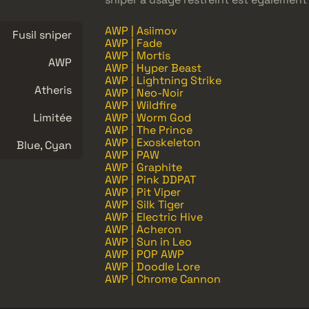
AWP | Asiimov
Fusil sniper
AWP | Fade
AWP | Mortis
AWP
AWP | Hyper Beast
AWP | Lightning Strike
Atheris
AWP | Neo-Noir
AWP | Wildfire
Limitée
AWP | Worm God
AWP | The Prince
AWP | Exoskeleton
Blue, Cyan
AWP | PAW
AWP | Graphite
AWP | Pink DDPAT
AWP | Pit Viper
AWP | Silk Tiger
AWP | Electric Hive
AWP | Acheron
AWP | Sun in Leo
AWP | POP AWP
AWP | Doodle Lore
AWP | Chrome Cannon