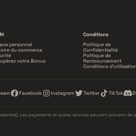
il
Conditions
ace personnel
Politique de
toire du commerce
Confidentialité
urité
Politique de
upérez votre Bonus
Remboursement
Conditions d'utilisatio
team
Facebook
Instagram
Twitter
TikTok
D
redacted]
. Les payements et autres services peuvent provenir de 