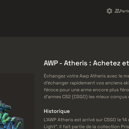
arket
Freebies
Centre d'aide
Plus de
Part
SMGs
Heavy
Charms
Agents
AWP - Atheris : Achetez 
Échangez votre Awp Atheris avec le me
d’échanger rapidement vos anciens sk
féroce pour une arme encore plus féroce
d’armes CS2 (CSGO) les mieux conçus e
Historique
L’AWP Atheris est arrivé sur CSGO le 14 
Light”. Il fait partie de la collection 