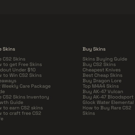
e Skins
Buy Skins
e CS2 Skins
Skins Buying Guide
 to get Free Skins
Buy CS2 Skins
dout Under $10
Cheapest Knives
 to Win CS2 Skins
Best Cheap Skins
eaways
Buy Dragon Lore
 Weekly Care Package
Top M4A4 Skins
de
Buy AK-47 Vulcan
e CS2 Skins Inventory
Buy AK-47 Bloodsport
wth Guide
Glock Water Elemental
 to earn CS2 skins
How to Buy Rare CS2
 to craft free CS2
Skins
fe