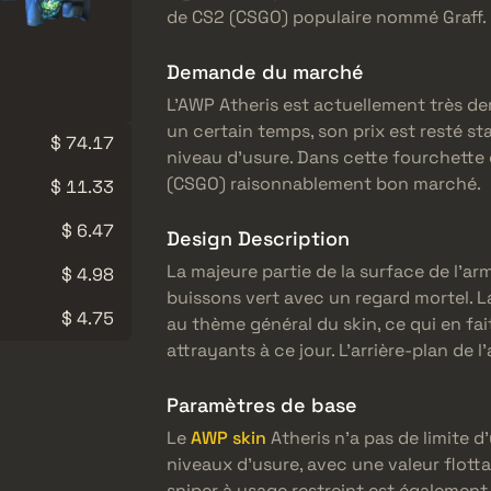
de CS2 (CSGO) populaire nommé Graff.
Demande du marché
L’AWP Atheris est actuellement très de
un certain temps, son prix est resté sta
$ 74.17
niveau d’usure. Dans cette fourchette d
(CSGO) raisonnablement bon marché.
$ 11.33
$ 6.47
Design Description
La majeure partie de la surface de l’a
$ 4.98
buissons vert avec un regard mortel. L
$ 4.75
au thème général du skin, ce qui en fai
attrayants à ce jour. L’arrière-plan de 
Paramètres de base
Le
AWP skin
Atheris n’a pas de limite d
niveaux d’usure, avec une valeur flotta
sniper à usage restreint est également