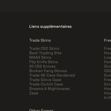
Liens supplémentaires
Trade Skins
Fre
Trade CS2 Skins
Fre
Best Trading Site
How
M4A4 Skins
Loa
Flip Knife Skins
How
All CS2 Knives
Giv
Broken Fang Gloves
CS2
Trade AK Case Hardened
Gui
Trade Glove Case
Fre
Trade Clutch Case
Gro
Dreams & Nightmares
How
Case
How
kni
Other Games