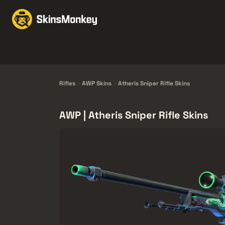
Échanger des skins
M
Knives
Gloves
Pistols
Rifles
Rifles
AWP Skins
Atheris Sniper Rifle Skins
AWP | Atheris Sniper Rifle Skins