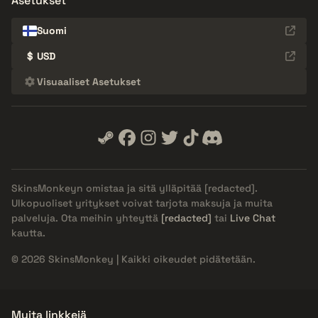
Asetukset
Suomi
$
USD
Visuaaliset Asetukset
SkinsMonkeyn omistaa ja sitä ylläpitää
[redacted]
.
Ulkopuoliset yritykset voivat tarjota maksuja ja muita
palveluja. Ota meihin yhteyttä
[redacted]
tai
Live Chat
kautta.
© 2026 SkinsMonkey | Kaikki oikeudet pidätetään.
Muita linkkejä