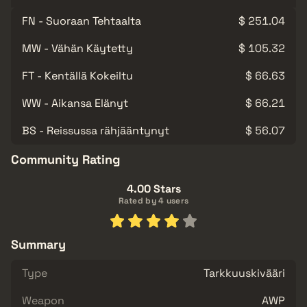
FN - Suoraan Tehtaalta
$ 251.04
MW - Vähän Käytetty
$ 105.32
FT - Kentällä Kokeiltu
$ 66.63
WW - Aikansa Elänyt
$ 66.21
BS - Reissussa rähjääntynyt
$ 56.07
Community Rating
4.00 Stars
Rated by 4 users
Summary
Type
Tarkkuuskivääri
Weapon
AWP