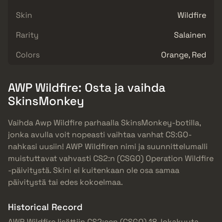
Skin
Wildfire
Rarity
Salainen
Colors
Orange, Red
AWP Wildfire: Osta ja vaihda
SkinsMonkey
Vaihda Awp Wildfire parhaalla SkinsMonkey-botilla,
jonka avulla voit nopeasti vaihtaa vanhat CS:GO-
nahkasi uusiin! AWP Wildfiren nimi ja suunnittelumalli
muistuttavat vahvasti CS2:n (CSGO) Operation Wildfire
-päivitystä. Skini ei kuitenkaan ole osa samaa
päivitystä tai edes kokoelmaa.
Historical Record
AWP Wildfire lisättiin CS2:een (CSGO) 18. lokakuuta