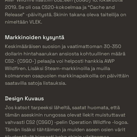
2019. Se oli osa CS20-kokoelmaa ja “Cache and
Release” -päivitystä. Skinin takana oleva taiteilija on
nimeltään VLEK.
Markkinoiden kysyntä
Keskimääräisen suosion ja vaatimattoman 30-350
dollarin hintahaarukan ansiosta kohtuullinen määrä
CS2- (CSGO-) pelaajia voi helposti hankkia AWP
Wildfiren. Lisäksi Steam-markkinoilla ja muilla
kolmannen osapuolen markkinapaikoilla on päivittäin
saatavilla satoja listauksia.
Design Kuvaus
Jos katsot tarpeeksi läheltä, saatat huomata, että
tämän aseskinin rungossa olevat liekit muistuttavat
vahvasti CS2 (CSGO) -pelin Operation Wildfire -logoa.
Tämän lisäksi tähtäimen ja muiden aseen osien värit
täydentävät hienosti koko skinin väriteemaa.