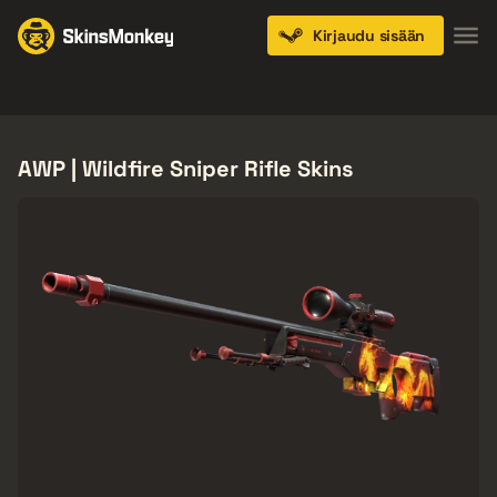
Kirjaudu sisään
Knives
Gloves
Pistols
Rifles
SMGs
AWP | Wildfire Sniper Rifle Skins