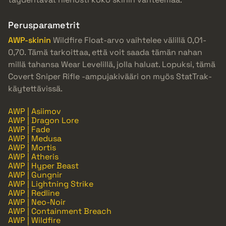
Perusparametrit
AWP-skinin
Wildfire Float-arvo vaihtelee välillä 0,01-
0,70. Tämä tarkoittaa, että voit saada tämän nahan
millä tahansa Wear Levelillä, jolla haluat. Lopuksi, tämä
Covert Sniper Rifle -ampujakivääri on myös StatTrak-
käytettävissä.
AWP | Asiimov
AWP | Dragon Lore
AWP | Fade
AWP | Medusa
AWP | Mortis
AWP | Atheris
AWP | Hyper Beast
AWP | Gungnir
AWP | Lightning Strike
AWP | Redline
AWP | Neo-Noir
AWP | Containment Breach
AWP | Wildfire