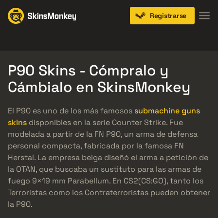
Registrarse
Knives
Gloves
Pistols
Rifles
SMGs
P90 Skins - Cómpralo y
Cámbialo en SkinsMonkey
El P90 es uno de los más famosos
submachine guns
skins
disponibles en la serie Counter Strike. Fue
modelada a partir de la FN P90, un arma de defensa
personal compacta, fabricada por la famosa FN
Herstal. La empresa belga diseñó el arma a petición de
la OTAN, que buscaba un sustituto para las armas de
fuego 9×19 mm Parabellum. En CS2(CS:GO), tanto los
Terroristas como los Contraterroristas pueden obtener
la P90.