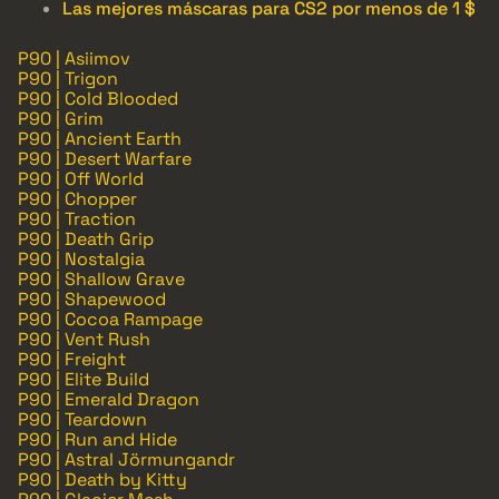
Las mejores máscaras para CS2 por menos de 1 $
P90 | Asiimov
P90 | Trigon
P90 | Cold Blooded
P90 | Grim
P90 | Ancient Earth
P90 | Desert Warfare
P90 | Off World
P90 | Chopper
P90 | Traction
P90 | Death Grip
P90 | Nostalgia
P90 | Shallow Grave
P90 | Shapewood
P90 | Cocoa Rampage
P90 | Vent Rush
P90 | Freight
P90 | Elite Build
P90 | Emerald Dragon
P90 | Teardown
P90 | Run and Hide
P90 | Astral Jörmungandr
P90 | Death by Kitty