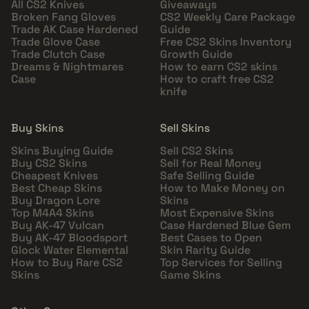
All CS2 Knives
Giveaways
Broken Fang Gloves
CS2 Weekly Care Package
Trade AK Case Hardened
Guide
Trade Glove Case
Free CS2 Skins Inventory
Trade Clutch Case
Growth Guide
Dreams & Nightmares
How to earn CS2 skins
Case
How to craft free CS2
knife
Buy Skins
Sell Skins
Skins Buying Guide
Sell CS2 Skins
Buy CS2 Skins
Sell for Real Money
Cheapest Knives
Safe Selling Guide
Best Cheap Skins
How to Make Money on
Buy Dragon Lore
Skins
Top M4A4 Skins
Most Expensive Skins
Buy AK-47 Vulcan
Case Hardened Blue Gem
Buy AK-47 Bloodsport
Best Cases to Open
Glock Water Elemental
Skin Rarity Guide
How to Buy Rare CS2
Top Services for Selling
Skins
Game Skins