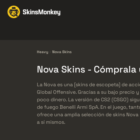
Intercambio de Skins
Knives
Gloves
Pistols
Rifles
Heavy
Nova Skins
Nova Skins - Cómprala
La Nova es una [skins de escopeta] de acc
Global Offensive. Gracias a su bajo preci
poco dinero. La versión de CS2 (CSGO) sigue
de fuego Benelli Armi SpA. En el juego, tan
ofrece una amplia selección de skins Nova
a sí mismos.