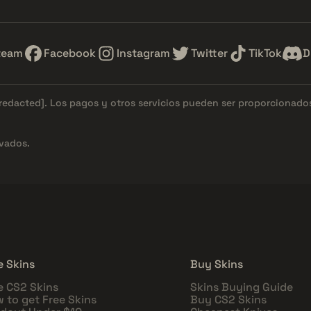
team
Facebook
Instagram
Twitter
TikTok
D
[redacted]
. Los pagos y otros servicios pueden ser proporcionad
vados.
e Skins
Buy Skins
e CS2 Skins
Skins Buying Guide
 to get Free Skins
Buy CS2 Skins