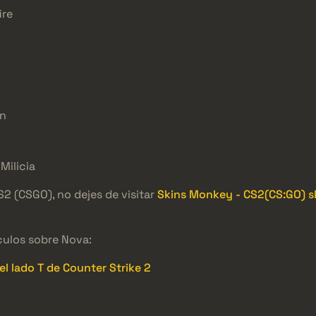
ire
on
Milicia
S2 (CSGO), no dejes de visitar
Skins Monkey - CS2(CS:GO) sk
culos sobre Nova:
el lado T de Counter Strike 2