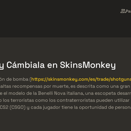
Market
Regalos
Centro de Ayuda
Más
Pa
SMGs
Heavy
Charms
Agents
 y Cámbiala en SkinsMonkey
ión de bomba (
https://skinsmonkey.com/es/trade/shotguns
o y altas recompensas por muerte, es descrita como una gr
 el modelo de la Benelli Nova italiana, una escopeta desarr
to los terroristas como los contraterroristas pueden utiliza
 CS2 (CSGO) y cada jugador tiene la oportunidad de person