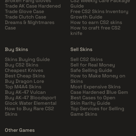
Broken Fang Gloves
CS2 Weekly Care Package
Trade AK Case Hardened
Guide
Trade Glove Case
Free CS2 Skins Inventory
Trade Clutch Case
Growth Guide
Dreams & Nightmares
How to earn CS2 skins
Case
How to craft free CS2
knife
Buy Skins
Sell Skins
Skins Buying Guide
Sell CS2 Skins
Buy CS2 Skins
Sell for Real Money
Cheapest Knives
Safe Selling Guide
Best Cheap Skins
How to Make Money on
Buy Dragon Lore
Skins
Top M4A4 Skins
Most Expensive Skins
Buy AK-47 Vulcan
Case Hardened Blue Gem
Buy AK-47 Bloodsport
Best Cases to Open
Glock Water Elemental
Skin Rarity Guide
How to Buy Rare CS2
Top Services for Selling
Skins
Game Skins
Other Games