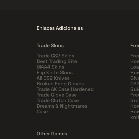
Enlaces Adicionales
Trade Skins
Fre
Trade CS2 Skins
Fre
Best Trading Site
How
M4A4 Skins
Loa
Flip Knife Skins
How
All CS2 Knives
Giv
Broken Fang Gloves
CS2
Trade AK Case Hardened
Gui
Trade Glove Case
Fre
Trade Clutch Case
Gro
Dreams & Nightmares
How
Case
How
kni
Other Games