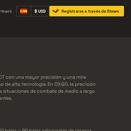
rtners
$ USD
Regístrarse a través de Steam
Containers
Music Kits
Pins
Patches
o CT con una mayor precisión y una mira
o de alta tecnología. En CS:GO, la precisión
ara situaciones de combate de medio a largo
antes.
 balas y 90 balas adicionales de reserva.