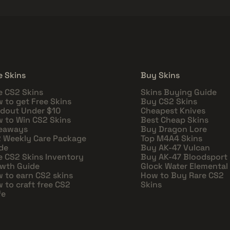
e Skins
Buy Skins
e CS2 Skins
Skins Buying Guide
 to get Free Skins
Buy CS2 Skins
dout Under $10
Cheapest Knives
 to Win CS2 Skins
Best Cheap Skins
eaways
Buy Dragon Lore
 Weekly Care Package
Top M4A4 Skins
de
Buy AK-47 Vulcan
e CS2 Skins Inventory
Buy AK-47 Bloodsport
wth Guide
Glock Water Elemental
 to earn CS2 skins
How to Buy Rare CS2
 to craft free CS2
Skins
fe