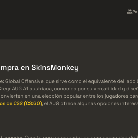
Market
Regalos
Centro de Ayuda
Más
Pa
SMGs
Heavy
Charms
Agents
Compra en SkinsMonkey
e: Global Offensive, que sirve como el equivalente del lad
Steyr AUG A1 austriaca, conocida por su versatilidad y diseñ
a convierten en una elección popular entre los jugadores p
os de CS2 (CS:GO)
, el AUG ofrece algunas opciones interes
d superior. Cuenta con un cargador de gran capacidad de 30