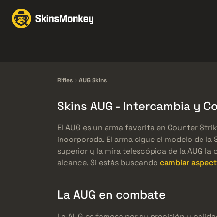
Intercambio de Skins
Knives
Gloves
Pistols
Rifles
Rifles
AUG Skins
Skins AUG - Intercambia y 
El AUG es un arma favorita en Counter Strik
incorporada. El arma sigue el modelo de la 
superior y la mira telescópica de la AUG l
alcance. Si estás buscando
cambiar aspect
La AUG en combate
La AUG es famosa por su precisión y calida