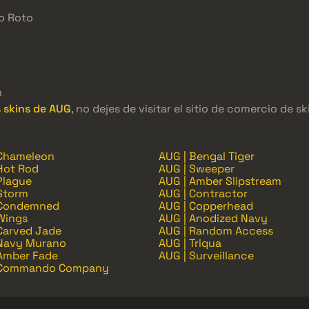
lo Roto
n
 skins de AUG
, no dejes de visitar el sitio de comercio de
 Chameleon
AUG | Bengal Tiger
Hot Rod
AUG | Sweeper
Plague
AUG | Amber Slipstream
Storm
AUG | Contractor
 Condemned
AUG | Copperhead
Wings
AUG | Anodized Navy
Carved Jade
AUG | Random Access
 Navy Murano
AUG | Triqua
 Amber Fade
AUG | Surveillance
 Commando Company