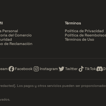
il
Términos
a Personal
Política de Privacidad
toria del Comercio
Política de Reembolso
uridad
Términos de Uso
o de Reclamación
team
Facebook
Instagram
Twitter
TikTok
D
[redacted]
. Los pagos y otros servicios pueden ser proporcionad
vados.