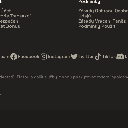
il
Podmínky
 Účet
Zásady Ochrany Osobn
torie Transakcí
Údajů
ezpečení
Zásady Vracení Peněz
kat Bonus
Podmínky Použití
team
Facebook
Instagram
Twitter
TikTok
D
edacted]
. Platby a další služby mohou poskytovat externí společn
.