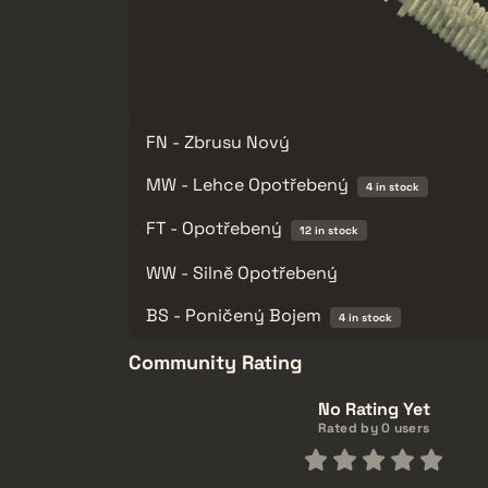
FN - Zbrusu Nový
MW - Lehce Opotřebený
4 in stock
FT - Opotřebený
12 in stock
WW - Silně Opotřebený
BS - Poničený Bojem
4 in stock
Community Rating
No Rating Yet
Rated by 0 users