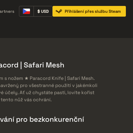
artners
$ USD
Přihlášení přes službu Steam
Containers
Music Kits
Pins
Patches
cord | Safari Mesh
m s nožem ★ Paracord Knife | Safari Mesh.
 navržený pro všestranné použití v jakémkoli
vé účely. Ať už chystáte pasti, lovíte kořist
 tento nůž vás ochrání.
vání pro bezkonkurenční