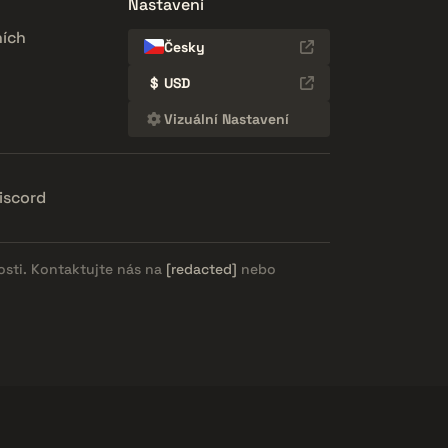
Nastavení
ích
Česky
$
USD
Vizuální Nastavení
iscord
osti. Kontaktujte nás na
[redacted]
nebo