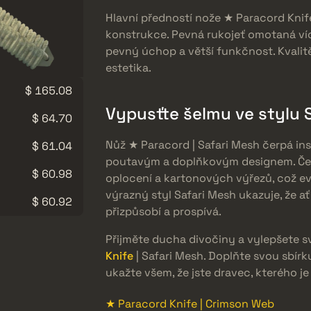
Hlavní předností nože ★ Paracord Knife
konstrukce. Pevná rukojeť omotaná ví
pevný úchop a větší funkčnost. Kvalit
estetika.
$ 165.08
Vypusťte šelmu ve stylu 
$ 64.70
Nůž ★ Paracord | Safari Mesh čerpá ins
$ 61.04
poutavým a doplňkovým designem. Čep
$ 60.98
oplocení a kartonových výřezů, což ev
výrazný styl Safari Mesh ukazuje, že ať
$ 60.92
přizpůsobí a prospívá.
Přijměte ducha divočiny a vylepšete s
Knife
| Safari Mesh. Doplňte svou sbír
ukažte všem, že jste dravec, kterého j
★ Paracord Knife | Crimson Web