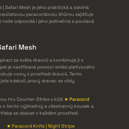
 | Safari Mesh je jeho praktická a odolná
ceúčelovou paracordovou šňůrou zajišťuje
ě nože odpovídá i jeho jedinečná a poutavá
Safari Mesh
piraci ze světa dravců a kombinuje ji s
el je nastříkaná pomocí směsi pletivového
okuje vzory z prostředí dravců. Tento
 jste kdekoli, pravý dravec se vždy
vou hru Counter-Strike s kůží
★ Paracord
ku o tento výjimečný a všestranný kousek a
e třeba se obávat v každém prostředí.
★ Paracord Knife | Night Stripe