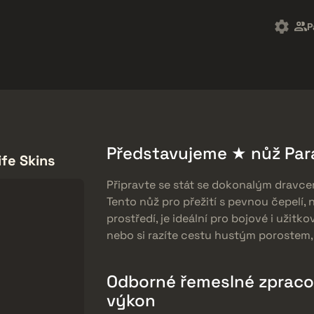
Market
Odměny zdarma
Centrum Nápovědy
Více
P
SMGs
Heavy
Charms
Agents
Představujeme ★ nůž Para
ife Skins
Připravte se stát se dokonalým dravce
Tento nůž pro přežití s pevnou čepelí,
prostředí, je ideální pro bojové i užitko
nebo si razíte cestu hustým porostem,
Odborné řemeslné zpraco
výkon