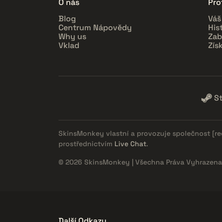
O nás
Prof
Blog
Váš
Centrum Nápovědy
His
Why us
Zab
Vklad
Zís
S
SkinsMonkey vlastní a provozuje společnost
[r
prostřednictvím
Live Chat
.
© 2026 SkinsMonkey | Všechna Práva Vyhrazena
Další Odkazy