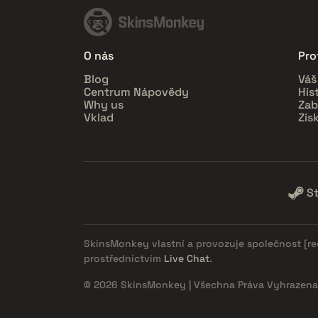
O nás
Prof
Blog
Váš
Centrum Nápovědy
His
Why us
Zab
Vklad
Zís
S
SkinsMonkey vlastní a provozuje společnost
[r
prostřednictvím
Live Chat
.
© 2026 SkinsMonkey | Všechna Práva Vyhrazena