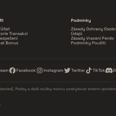
il
Podmínky
 Účet
Zásady Ochrany Osobn
torie Transakcí
Údajů
ezpečení
Zásady Vracení Peněz
kat Bonus
Podmínky Použití
team
Facebook
Instagram
Twitter
TikTok
D
edacted]
. Platby a další služby mohou poskytovat externí společn
.