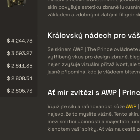
skin povyšuje estetiku zbraně luxusní
základem a zdobnými zlatými filigránsk
Královský nádech pro váš
$ 4,244.78
Se skinem AWP | The Prince ovládnete 
$ 3,593.27
vytříbený vkus pro design zbraně. Ele
nejen zvyšuje vizuální přitažlivost, ale
$ 2,811.35
jasně připomíná, kdo je vládcem bitevn
$ 2,808.54
$ 2,805.73
Ať mír zvítězí s AWP | Prin
Využijte sílu a rafinovanost kůže
AWP
|
najevo, že to myslíte vážně. Tento ski
mezi smrtící účinností a majestátní u
klenotem vaší sbírky. Ať vás na cestě z