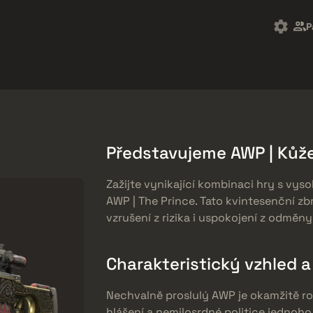
Market
Odměny zdarma
Centrum Nápovědy
Více
P
SMGs
Heavy
Charms
Agents
Představujeme AWP | Kůže
Zažijte vynikající kombinaci hry s vys
AWP | The Prince. Tato kvintesenční zb
vzrušení z rizika i uspokojení z odměny
Charakteristický vzhled 
Nechvalně proslulý AWP je okamžitě r
hlášení a nemilosrdné politice jednoho 