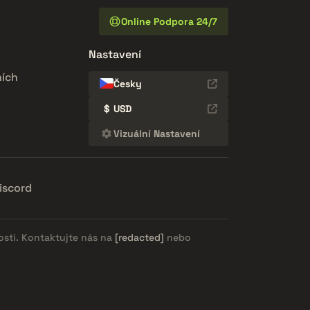
Online Podpora 24/7
Nastavení
ích
Česky
$
USD
Vizuální Nastavení
iscord
osti. Kontaktujte nás na
[redacted]
nebo