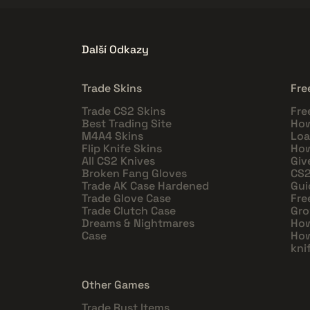
Další Odkazy
Trade Skins
Fre
Trade CS2 Skins
Fre
Best Trading Site
How
M4A4 Skins
Loa
Flip Knife Skins
How
All CS2 Knives
Giv
Broken Fang Gloves
CS2
Trade AK Case Hardened
Gui
Trade Glove Case
Fre
Trade Clutch Case
Gro
Dreams & Nightmares
How
Case
How
kni
Other Games
Trade Rust Items