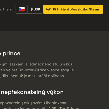
artners
$ USD
Přihlášení přes službu Steam
Containers
Music Kits
Pins
Patches
 prince
okými sázkami a jedinečného stylu s kůží
raň ve hře Counter-Strike v sobě spojuje
, díky čemuž je mezi hráči oblíbená.
a nepřekonatelný výkon
ozpoznatelný díky svému ikonickému
výstřelu a jednoho zabití. AWP | The Prince