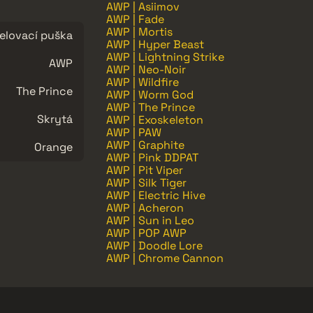
AWP | Asiimov
AWP | Fade
AWP | Mortis
elovací puška
AWP | Hyper Beast
AWP | Lightning Strike
AWP
AWP | Neo-Noir
AWP | Wildfire
The Prince
AWP | Worm God
AWP | The Prince
Skrytá
AWP | Exoskeleton
AWP | PAW
AWP | Graphite
Orange
AWP | Pink DDPAT
AWP | Pit Viper
AWP | Silk Tiger
AWP | Electric Hive
AWP | Acheron
AWP | Sun in Leo
AWP | POP AWP
AWP | Doodle Lore
AWP | Chrome Cannon