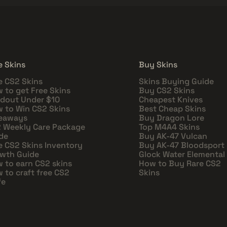
e Skins
Buy Skins
e CS2 Skins
Skins Buying Guide
 to get Free Skins
Buy CS2 Skins
dout Under $10
Cheapest Knives
 to Win CS2 Skins
Best Cheap Skins
eaways
Buy Dragon Lore
 Weekly Care Package
Top M4A4 Skins
de
Buy AK-47 Vulcan
e CS2 Skins Inventory
Buy AK-47 Bloodsport
wth Guide
Glock Water Elemental
 to earn CS2 skins
How to Buy Rare CS2
 to craft free CS2
Skins
fe