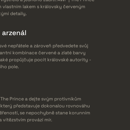
m vlastním lakem s královsky červeným
ými detaily.
 arzenál
své nepřátele a zároveň předvedete svůj
gantní kombinace červené a zlaté barvy
 také propůjčuje pocit královské autority -
ího pole.
c
 The Prince a dejte svým protivníkům
n, který představuje dokonalou rovnováhu
měřeností, se nepochybně stane korunním
a vítězstvím provází mír.