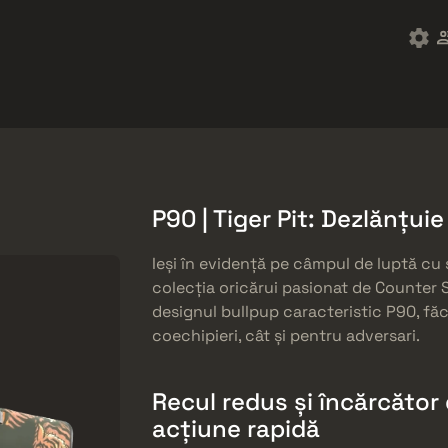
ket
Gratuități
Centrul de Ajutor
Mai mult
SMGs
Heavy
Charms
Agents
P90 | Tiger Pit: Dezlănțuie
Ieși în evidență pe câmpul de luptă cu sk
colecția oricărui pasionat de Counter S
designul bullpup caracteristic P90, fă
coechipieri, cât și pentru adversari.
Recul redus și încărcător
acțiune rapidă