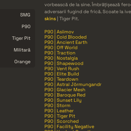
vorbească de la sine. Îmbrățișează fero
adversarii fugind de frică. Scoate la iv
SMG
skins
| Tiger Pit.
P90
P90 | Asiimov
P90 | Cold Blooded
Tiger Pit
P90 | Ancient Earth
P90 | Off World
Militară
P90 | Traction
P90 | Nostalgia
Orange
P90 | Shapewood
P90 | Vent Rush
P90 | Elite Build
P90 | Teardown
P90 | Astral Jörmungandr
P90 | Glacier Mesh
P90 | Baroque Red
P90 | Sunset Lily
P90 | Storm
P90 | Leather
P90 | Tiger Pit
P90 | Scorched
P90 | Facility Negative