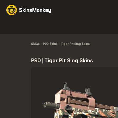
Schimbă Skin-uri
Mar
Knives
Gloves
Pistols
Rifles
SMGs
P90 Skins
Tiger Pit Smg Skins
P90 | Tiger Pit Smg Skins