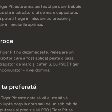
iger Pit este arma perfectă pe care trebuie
dus și a încărcătorului de mare capacitate.
 puteți trage în mișcare cu precizie și
iv în meciurile aprinse.
eroce
 Tiger Pit nu dezamăgește. Pielea are un
izbitor care a fost aplicat peste o bază
trăgător de maro și cafeniu. Cu P90 | Tiger
nconjurător - îl vei domina.
a ta preferată
 Tiger Pit este gata să vă ajute să vă
e o luptă corp la corp sau de un schimb de
puterea și precizia lui P90 | Tiger Pit să