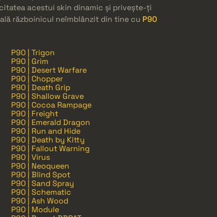
citatea acestui skin dinamic și privește-ți
eală războinicul neîmblânzit din tine cu
P90
P90 | Trigon
P90 | Grim
P90 | Desert Warfare
P90 | Chopper
P90 | Death Grip
P90 | Shallow Grave
P90 | Cocoa Rampage
P90 | Freight
P90 | Emerald Dragon
P90 | Run and Hide
P90 | Death by Kitty
P90 | Fallout Warning
P90 | Virus
P90 | Neoqueen
P90 | Blind Spot
P90 | Sand Spray
P90 | Schematic
P90 | Ash Wood
P90 | Module