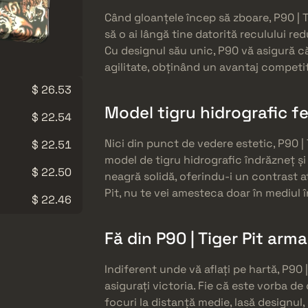
Când gloanțele încep să zboare, P90 | T
să o ai lângă tine datorită reculului re
Cu designul său unic, P90 vă asigură că
agilitate, obținând un avantaj competit
$ 26.53
Model tigru hidrografic f
$ 22.54
Nici din punct de vedere estetic, P90 |
$ 22.51
model de tigru hidrografic îndrăzneț și 
$ 22.50
neagră solidă, oferindu-i un contrast a
Pit, nu te vei amesteca doar în mediul î
$ 22.46
Fă din P90 | Tiger Pit arm
Indiferent unde vă aflați pe hartă, P90 |
asigurați victoria. Fie că este vorba d
focuri la distanță medie, lasă designul, 