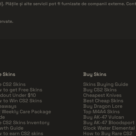
d]
. Plățile și alte servicii pot fi furnizate de companii externe. Co
ervate.
e Skins
Buy Skins
e CS2 Skins
Skins Buying Guide
 to get Free Skins
Buy CS2 Skins
dout Under $10
Cheapest Knives
 to Win CS2 Skins
Best Cheap Skins
eaways
Buy Dragon Lore
 Weekly Care Package
Top M4A4 Skins
de
Buy AK-47 Vulcan
e CS2 Skins Inventory
Buy AK-47 Bloodsport
wth Guide
Glock Water Elemental
 to earn CS2 skins
How to Buy Rare CS2