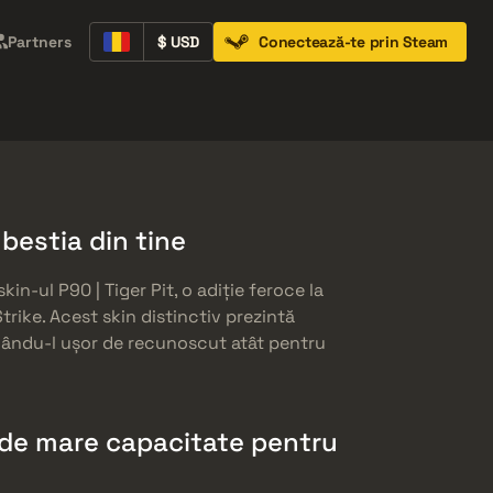
Partners
$ USD
Conectează-te prin Steam
Containers
Music Kits
Pins
Patches
 bestia din tine
in-ul P90 | Tiger Pit, o adiție feroce la
trike. Acest skin distinctiv prezintă
cându-l ușor de recunoscut atât pentru
 de mare capacitate pentru