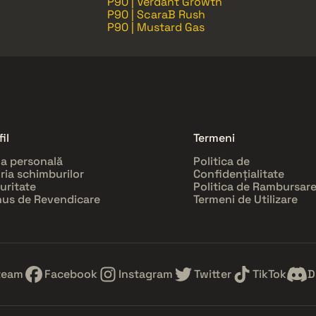
P90 | Verdant Growth
P90 | ScaraB Rush
P90 | Mustard Gas
il
Termeni
a personală
Politica de
oria schimburilor
Confidențialitate
uritate
Politica de Rambursar
us de Revendicare
Termeni de Utilizare
team
Facebook
Instagram
Twitter
TikTok
D