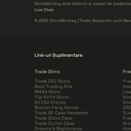
SkinsMonkey este deținut și operat de
[redacte
Live Chat
.
© 2026 SkinsMonkey | Toate Drepturile sunt Rez
Link-uri Suplimentare
Trade Skins
Fre
Trade CS2 Skins
Fre
Best Trading Site
How
M4A4 Skins
Loa
Flip Knife Skins
How
All CS2 Knives
Giv
Broken Fang Gloves
CS2
Trade AK Case Hardened
Gui
Trade Glove Case
Fre
Trade Clutch Case
Gro
Dreams & Nightmares
How