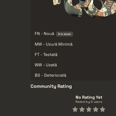
FN - Nouă
5 in stock
MW - Uzură Minimă
FT - Testată
WW - Uzată
BS - Deteriorată
Community Rating
No Rating Yet
Rated by 0 users