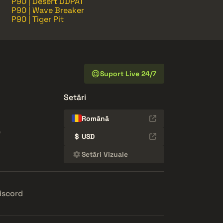
P90 | Desert DDPAT
P90 | Wave Breaker
P90 | Tiger Pit
Suport Live 24/7
Setări
Română
e
$
USD
Setări Vizuale
iscord