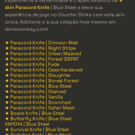
Experimente a versatilidade e o apelo estético da
★
skin Paracord Knife
| Blue Steel e eleve sua
experiência de jogo no Counter Strike com esta skin
única. Adicione-o à sua coleção hoje mesmo em
skinsmonkey.com!
★ Paracord Knife | Crimson Web
★ Paracord Knife | Night Stripe
★ Paracord Knife | Urban Masked
★ Paracord Knife | Forest DDPAT
★ Paracord Knife | Fade
★ Paracord Knife | Case Hardened
★ Paracord Knife | Slaughter
★ Paracord Knife | Boreal Forest
★ Paracord Knife | Blue Steel
★ Paracord Knife | Stained
★ Paracord Knife | Vanilla
★ Paracord Knife | Scorched
★ Paracord Knife | Safari Mesh
★ Bowie Knife | Blue Steel
★ Butterfly Knife | Blue Steel
XM1014 | Blue Steel
★ Survival Knife | Blue Steel
★ Skeleton Knife | Blue Steel