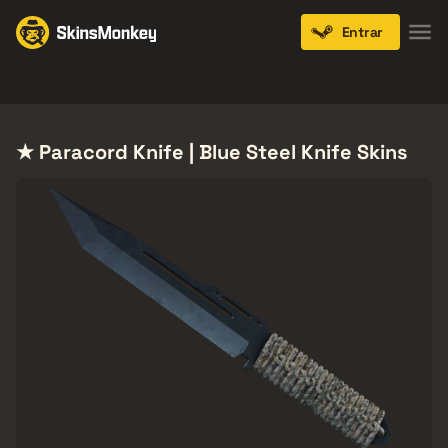
Entrar
Knives
Gloves
Pistols
Rifles
SMGs
★ Paracord Knife | Blue Steel Knife Skins