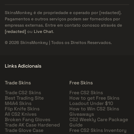
SkinsMonkey é de propriedade e operado por
[redacted]
.
Pagamentos e outros serviços podem ser fornecidos por
empresas externas. Entre em contato conosco através de
[redacted]
ou
Live Chat
.
© 2026 SkinsMonkey | Todos os Direitos Reservados.
Links Adicionais
Trade Skins
Free Skins
Trade CS2 Skins
Free CS2 Skins
Best Trading Site
How to get Free Skins
M4A4 Skins
Loadout Under $10
Flip Knife Skins
How to Win CS2 Skins
All CS2 Knives
Giveaways
Broken Fang Gloves
CS2 Weekly Care Package
Trade AK Case Hardened
Guide
Trade Glove Case
Free CS2 Skins Inventory