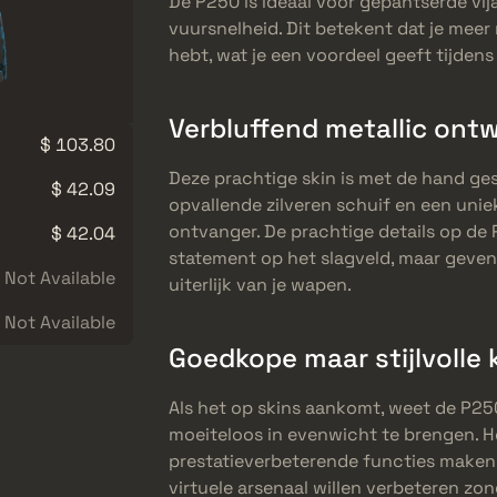
De P250 is ideaal voor gepantserde vi
vuursnelheid. Dit betekent dat je meer
hebt, wat je een voordeel geeft tijde
Verbluffend metallic ont
$ 103.80
Deze prachtige skin is met de hand ges
$ 42.09
opvallende zilveren schuif en een uni
ontvanger. De prachtige details op de
$ 42.04
statement op het slagveld, maar geven 
Not Available
uiterlijk van je wapen.
Not Available
Goedkope maar stijlvolle 
Als het op skins aankomt, weet de P25
moeiteloos in evenwicht te brengen. H
prestatieverbeterende functies maken 
virtuele arsenaal willen verbeteren zo