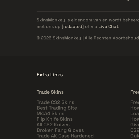
SkinsMonkey is eigendom van en wordt beheer
met ons op
[redacted]
of via
Live Chat
.
© 2026 SkinsMonkey | Alle Rechten Voorbehoud
Extra Links
Trade Skins
Fre
Trade CS2 Skins
Fre
Best Trading Site
How
M4A4 Skins
Loa
Flip Knife Skins
How
All CS2 Knives
Giv
Broken Fang Gloves
CS2
Trade AK Case Hardened
Gui