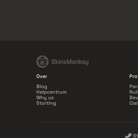
Over
Pro
Blog
Per
Helpcentrum
Rui
Why us
Bev
Storting
Cla
S