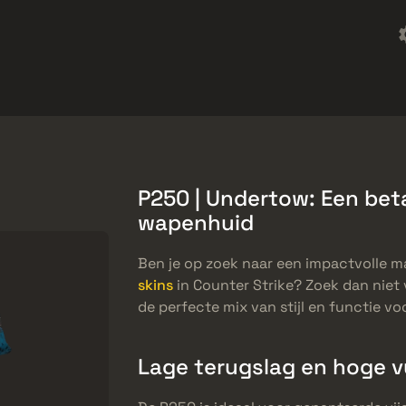
Freebies
Helpcentrum
Meer
SMGs
Heavy
Charms
Agents
P250 | Undertow: Een bet
wapenhuid
Ben je op zoek naar een impactvolle m
skins
in Counter Strike? Zoek dan niet
de perfecte mix van stijl en functie vo
Lage terugslag en hoge v