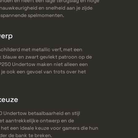
janden en heeft een lage terugslag en hoge
 nauwkeurigheid en snelheid aan je zijde
ns spannende spelmomenten.
werp
childerd met metallic verf, met een
ek blauw en zwart gevlekt patroon op de
 P250 Undertow maken niet alleen een
je ook een gevoel van trots over het
keuze
0 Undertow betaalbaarheid en stijl
et aantrekkelijke ontwerp en de
het een ideale keuze voor gamers die hun
nder de bank te breken.