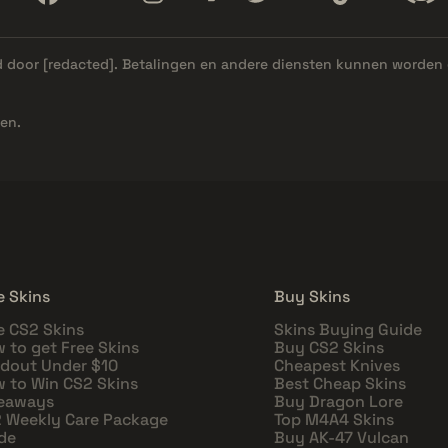
d door
[redacted]
. Betalingen en andere diensten kunnen worden 
en.
e Skins
Buy Skins
e CS2 Skins
Skins Buying Guide
 to get Free Skins
Buy CS2 Skins
dout Under $10
Cheapest Knives
 to Win CS2 Skins
Best Cheap Skins
eaways
Buy Dragon Lore
 Weekly Care Package
Top M4A4 Skins
de
Buy AK-47 Vulcan