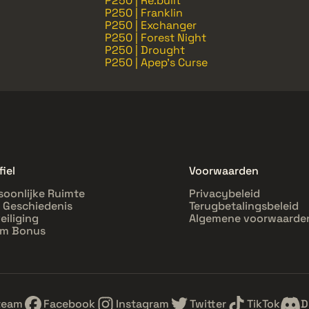
P250 | Re.built
P250 | Franklin
P250 | Exchanger
P250 | Forest Night
P250 | Drought
P250 | Apep's Curse
fiel
Voorwaarden
soonlijke Ruimte
Privacybeleid
l Geschiedenis
Terugbetalingsbeleid
eiliging
Algemene voorwaarde
im Bonus
team
Facebook
Instagram
Twitter
TikTok
D