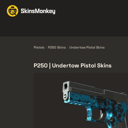
Ruil Skins
Market
Knives
Gloves
Pistols
Rifles
Pistols
P250 Skins
Undertow Pistol Skins
P250 | Undertow Pistol Skins