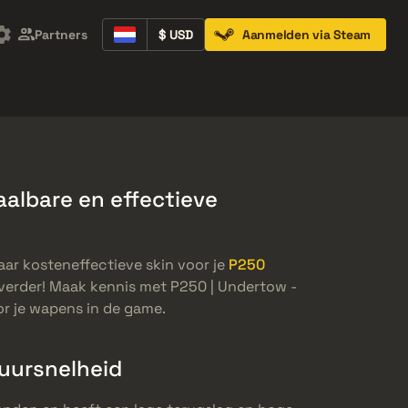
Partners
$ USD
Aanmelden via Steam
Containers
Music Kits
Pins
Patches
aalbare en effectieve
aar kosteneffectieve skin voor je
P250
 verder! Maak kennis met P250 | Undertow -
or je wapens in de game.
uursnelheid