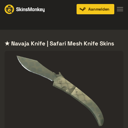
Aanmelden
Knives
Gloves
Pistols
Rifles
SMGs
★ Navaja Knife | Safari Mesh Knife Skins