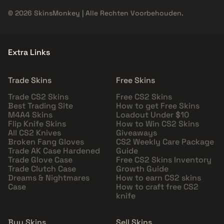
© 2026 SkinsMonkey | Alle Rechten Voorbehouden.
Extra Links
Trade Skins
Free Skins
Trade CS2 Skins
Free CS2 Skins
Best Trading Site
How to get Free Skins
M4A4 Skins
Loadout Under $10
Flip Knife Skins
How to Win CS2 Skins
All CS2 Knives
Giveaways
Broken Fang Gloves
CS2 Weekly Care Package
Trade AK Case Hardened
Guide
Trade Glove Case
Free CS2 Skins Inventory
Trade Clutch Case
Growth Guide
Dreams & Nightmares
How to earn CS2 skins
Case
How to craft free CS2
knife
Buy Skins
Sell Skins