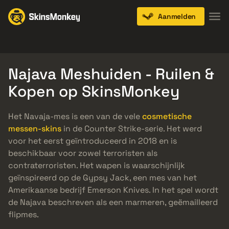
Aanmelden
Knives
Gloves
Pistols
Rifles
SMGs
Najava Meshuiden - Ruilen &
Kopen op SkinsMonkey
Het Navaja-mes is een van de vele
cosmetische
messen-skins
in de Counter Strike-serie. Het werd
voor het eerst geïntroduceerd in 2018 en is
beschikbaar voor zowel terroristen als
contraterroristen. Het wapen is waarschijnlijk
geïnspireerd op de Gypsy Jack, een mes van het
Amerikaanse bedrijf Emerson Knives. In het spel wordt
de Najava beschreven als een marmeren, geëmailleerd
flipmes.