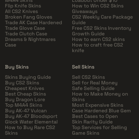
M4A4 Skins
Loadout Under $10
Flip Knife Skins
How to Win CS2 Skins
All CS2 Knives
Giveaways
Broken Fang Gloves
CS2 Weekly Care Package
Trade AK Case Hardened
Guide
Trade Glove Case
Free CS2 Skins Inventory
Trade Clutch Case
Growth Guide
Dreams & Nightmares
How to earn CS2 skins
Case
How to craft free CS2
knife
Buy Skins
Sell Skins
Skins Buying Guide
Sell CS2 Skins
Buy CS2 Skins
Sell for Real Money
Cheapest Knives
Safe Selling Guide
Best Cheap Skins
How to Make Money on
Buy Dragon Lore
Skins
Top M4A4 Skins
Most Expensive Skins
Buy AK-47 Vulcan
Case Hardened Blue Gem
Buy AK-47 Bloodsport
Best Cases to Open
Glock Water Elemental
Skin Rarity Guide
How to Buy Rare CS2
Top Services for Selling
Skins
Game Skins