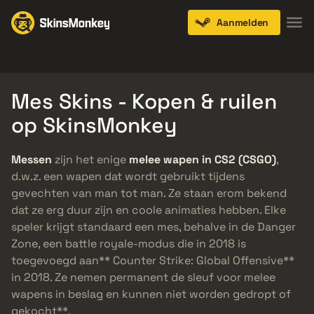
Aanmelden
Knives
Gloves
Pistols
Rifles
SMGs
Mes Skins - Kopen & ruilen
op SkinsMonkey
Messen
zijn het enige
melee wapen in CS2 (CSGO)
,
d.w.z. een wapen dat wordt gebruikt tijdens
gevechten van man tot man. Ze staan erom bekend
dat ze erg duur zijn en coole animaties hebben. Elke
speler krijgt standaard een mes, behalve in de Danger
Zone, een battle royale-modus die in 2018 is
toegevoegd aan** Counter Strike: Global Offensive**
in 2018. Ze nemen permanent de sleuf voor melee
wapens in beslag en kunnen niet worden gedropt of
gekocht**.