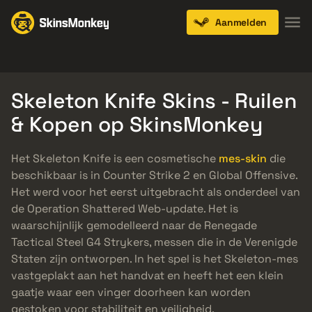
Aanmelden
Knives
Gloves
Pistols
Rifles
SMGs
Skeleton Knife Skins - Ruilen
& Kopen op SkinsMonkey
Het Skeleton Knife is een cosmetische
mes-skin
die
beschikbaar is in Counter Strike 2 en Global Offensive.
Het werd voor het eerst uitgebracht als onderdeel van
de Operation Shattered Web-update. Het is
waarschijnlijk gemodelleerd naar de Renegade
Tactical Steel G4 Strykers, messen die in de Verenigde
Staten zijn ontworpen. In het spel is het Skeleton-mes
vastgeplakt aan het handvat en heeft het een klein
gaatje waar een vinger doorheen kan worden
gestoken voor stabiliteit en veiligheid.