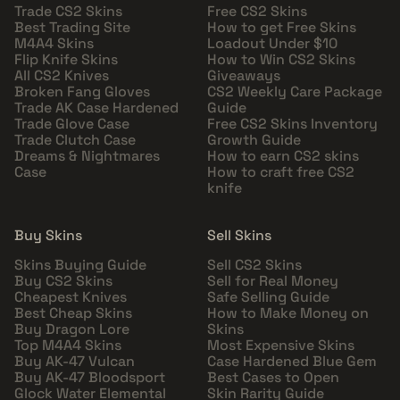
Trade CS2 Skins
Free CS2 Skins
Best Trading Site
How to get Free Skins
M4A4 Skins
Loadout Under $10
Flip Knife Skins
How to Win CS2 Skins
All CS2 Knives
Giveaways
Broken Fang Gloves
CS2 Weekly Care Package
Trade AK Case Hardened
Guide
Trade Glove Case
Free CS2 Skins Inventory
Trade Clutch Case
Growth Guide
Dreams & Nightmares
How to earn CS2 skins
Case
How to craft free CS2
knife
Buy Skins
Sell Skins
Skins Buying Guide
Sell CS2 Skins
Buy CS2 Skins
Sell for Real Money
Cheapest Knives
Safe Selling Guide
Best Cheap Skins
How to Make Money on
Buy Dragon Lore
Skins
Top M4A4 Skins
Most Expensive Skins
Buy AK-47 Vulcan
Case Hardened Blue Gem
Buy AK-47 Bloodsport
Best Cases to Open
Glock Water Elemental
Skin Rarity Guide