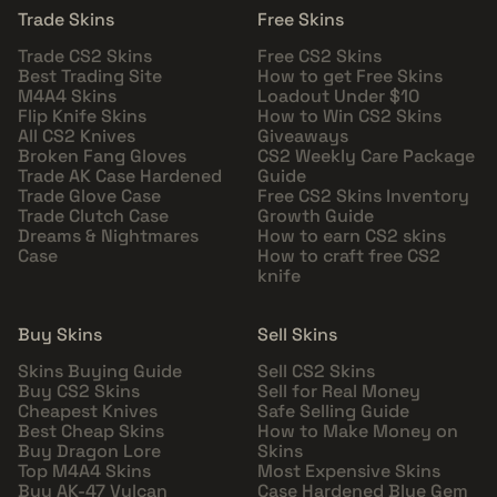
Trade Skins
Free Skins
Trade CS2 Skins
Free CS2 Skins
Best Trading Site
How to get Free Skins
M4A4 Skins
Loadout Under $10
Flip Knife Skins
How to Win CS2 Skins
All CS2 Knives
Giveaways
Broken Fang Gloves
CS2 Weekly Care Package
Trade AK Case Hardened
Guide
Trade Glove Case
Free CS2 Skins Inventory
Trade Clutch Case
Growth Guide
Dreams & Nightmares
How to earn CS2 skins
Case
How to craft free CS2
knife
Buy Skins
Sell Skins
Skins Buying Guide
Sell CS2 Skins
Buy CS2 Skins
Sell for Real Money
Cheapest Knives
Safe Selling Guide
Best Cheap Skins
How to Make Money on
Buy Dragon Lore
Skins
Top M4A4 Skins
Most Expensive Skins
Buy AK-47 Vulcan
Case Hardened Blue Gem