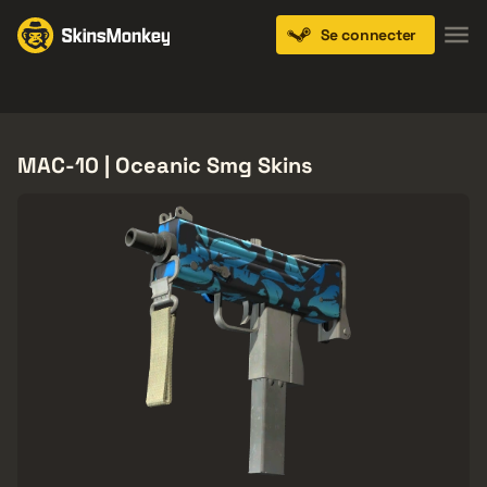
Se connecter
Knives
Gloves
Pistols
Rifles
SMGs
MAC-10 | Oceanic Smg Skins