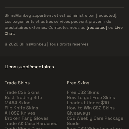
SkinsMonkey appartient et est administré par
[redacted]
.
Les payements et autres services peuvent provenir de
prestataires externes. Contactez nous au
[redacted]
ou
Live
Chat
.
© 2026 SkinsMonkey | Tous droits réservés.
Liens supplémentaires
Trade Skins
Free Skins
Trade CS2 Skins
Free CS2 Skins
Best Trading Site
How to get Free Skins
M4A4 Skins
Loadout Under $10
Flip Knife Skins
How to Win CS2 Skins
All CS2 Knives
Giveaways
Broken Fang Gloves
CS2 Weekly Care Package
Trade AK Case Hardened
Guide
Trade Glove Case
Free CS2 Skins Inventory