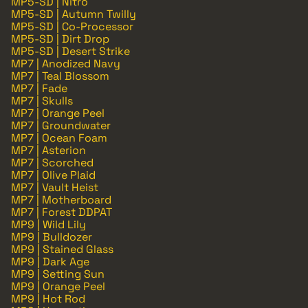
MP5-SD | Nitro
MP5-SD | Autumn Twilly
MP5-SD | Co-Processor
MP5-SD | Dirt Drop
MP5-SD | Desert Strike
MP7 | Anodized Navy
MP7 | Teal Blossom
MP7 | Fade
MP7 | Skulls
MP7 | Orange Peel
MP7 | Groundwater
MP7 | Ocean Foam
MP7 | Asterion
MP7 | Scorched
MP7 | Olive Plaid
MP7 | Vault Heist
MP7 | Motherboard
MP7 | Forest DDPAT
MP9 | Wild Lily
MP9 | Bulldozer
MP9 | Stained Glass
MP9 | Dark Age
MP9 | Setting Sun
MP9 | Orange Peel
MP9 | Hot Rod