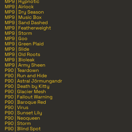
MP9 | Hypnotic
MP9 | Airlock
MP9 | Dry Season
MP9 | Music Box
MP9 | Sand Dashed
MP9 | Featherweight
MP9 | Storm
MP9 | Goo
MP9 | Green Plaid
MP9 | Slide
MP9 | Old Roots
MP9 | Bioleak
MP9 | Army Sheen
P90 | Teardown
P90 | Run and Hide
P90 | Astral Jörmungandr
P90 | Death by Kitty
P90 | Glacier Mesh
P90 | Fallout Warning
P90 | Baroque Red
P90 | Virus
P90 | Sunset Lily
P90 | Neoqueen
P90 | Storm
P90 | Blind Spot