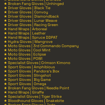
★ Broken Fang Gloves | Unhinged
★ Driver Gloves | Black Tie
★ Driver Gloves | Convoy
★ Driver Gloves | Diamondback
★ Driver Gloves | Lunar Weave
★ Driver Gloves | Racing Green
★ Hand Wraps | Arboreal
★ Hand Wraps | Leather
★ Hand Wraps | Spruce DDPAT
★ Hydra Gloves | Mangrove
★ Moto Gloves | 3rd Commando Company
★ Moto Gloves | Cool Mint
★ Moto Gloves | Eclipse
★ Moto Gloves | POW!
★ Specialist Gloves | Crimson Kimono
★ Sport Gloves | Amphibious
★ Sport Gloves | Pandora's Box
★ Sport Gloves | Slingshot
★ Sport Gloves | Big Game
★ Sport Gloves | Omega
★ Broken Fang Gloves | Needle Point
★ Hand Wraps | Giraffe
★ Specialist Gloves | Tiger Strike
★ Bloodhound Gloves | Snakebite
★ Broken Fang Gloves | Jade