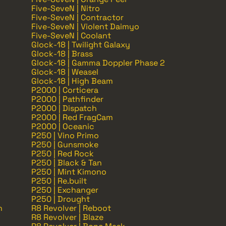
Five-SeveN | Nitro
Five-SeveN | Contractor
Five-SeveN | Violent Daimyo
Five-SeveN | Coolant
Glock-18 | Twilight Galaxy
Glock-18 | Brass
Glock-18 | Gamma Doppler Phase 2
Glock-18 | Weasel
Glock-18 | High Beam
P2000 | Corticera
P2000 | Pathfinder
P2000 | Dispatch
P2000 | Red FragCam
P2000 | Oceanic
P250 | Vino Primo
P250 | Gunsmoke
P250 | Red Rock
P250 | Black & Tan
P250 | Mint Kimono
P250 | Re.built
P250 | Exchanger
P250 | Drought
n
R8 Revolver | Reboot
R8 Revolver | Blaze