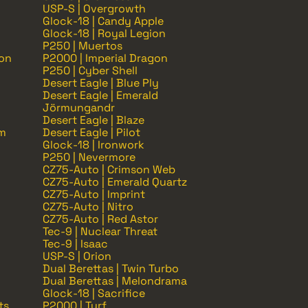
USP-S | Overgrowth
Glock-18 | Candy Apple
Glock-18 | Royal Legion
P250 | Muertos
gon
P2000 | Imperial Dragon
P250 | Cyber Shell
Desert Eagle | Blue Ply
Desert Eagle | Emerald
Jörmungandr
Desert Eagle | Blaze
rm
Desert Eagle | Pilot
Glock-18 | Ironwork
P250 | Nevermore
CZ75-Auto | Crimson Web
CZ75-Auto | Emerald Quartz
CZ75-Auto | Imprint
CZ75-Auto | Nitro
CZ75-Auto | Red Astor
Tec-9 | Nuclear Threat
Tec-9 | Isaac
USP-S | Orion
Dual Berettas | Twin Turbo
Dual Berettas | Melondrama
Glock-18 | Sacrifice
ts
P2000 | Turf