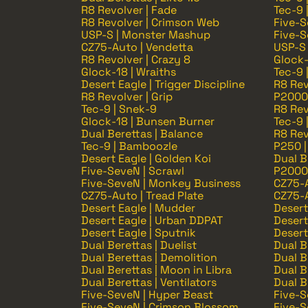
R8 Revolver | Fade
Tec-9 
R8 Revolver | Crimson Web
Five-S
USP-S | Monster Mashup
Five-S
CZ75-Auto | Vendetta
USP-S 
R8 Revolver | Crazy 8
Glock-
Glock-18 | Wraiths
Tec-9 
Desert Eagle | Trigger Discipline
R8 Rev
R8 Revolver | Grip
P2000 
Tec-9 | Snek-9
R8 Rev
Glock-18 | Bunsen Burner
Tec-9 
Dual Berettas | Balance
R8 Rev
Tec-9 | Bamboozle
P250 |
Desert Eagle | Golden Koi
Dual B
Five-SeveN | Scrawl
P2000 
Five-SeveN | Monkey Business
CZ75-A
CZ75-Auto | Tread Plate
CZ75-A
Desert Eagle | Mudder
Desert
Desert Eagle | Urban DDPAT
Desert
Desert Eagle | Sputnik
Desert
Dual Berettas | Duelist
Dual B
Dual Berettas | Demolition
Dual B
Dual Berettas | Moon in Libra
Dual B
Dual Berettas | Ventilators
Dual B
Five-SeveN | Hyper Beast
Five-S
Five-SeveN | Crimson Blossom
Five-S