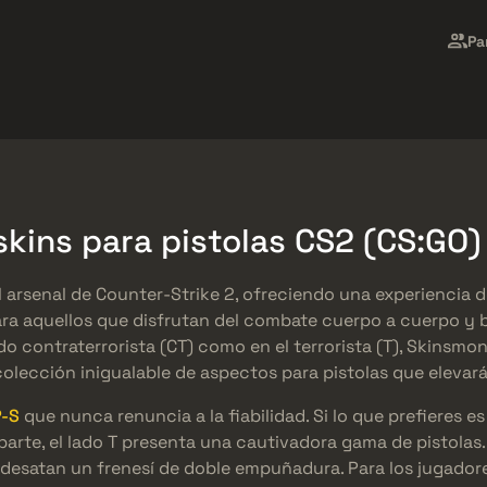
Market
Regalos
Centro de Ayuda
Más
Pa
SMGs
Heavy
Charms
Agents
skins para pistolas CS2 (CS:GO
l arsenal de Counter-Strike 2, ofreciendo una experiencia 
ara aquellos que disfrutan del combate cuerpo a cuerpo y
ndo contraterrorista (CT) como en el terrorista (T), Skinsmo
colección inigualable de aspectos para pistolas que elevar
-S
que nunca renuncia a la fiabilidad. Si lo que prefieres es 
parte, el lado T presenta una cautivadora gama de pistolas.
s desatan un frenesí de doble empuñadura. Para los jugador