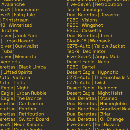
| Avalanche
Five-SeveN | Retrobution
eveN | Triumvirate
Tec-9 | Jambiya
eveN | Fairy Tale
Dual Berettas | Dezastre
| Printstream
P250 | Visions
18 | Winterized
P250 | Wingshot
| Brother
P250 | Cassette
olver | Junk Yard
Dual Berettas | Tread
| Urban Hazard
Glock-18 | Warhawk
olver | Survivalist
CZ75-Auto | Yellow Jacket
| Fubar
Tec-9 | Decimator
olver | Memento
Five-SeveN | Angry Mob
 Verdigris
Desert Eagle | Naga
erettas | Black Limba
P250 | Cartel
| Lifted Spirits
Desert Eagle | Hypnotic
uto | Victoria
CZ75-Auto | The Fuschia Is 
uto | Tigris
CZ75-Auto | Twist
 Eagle | Night
Desert Eagle | Heirloom
 Eagle | Urban Rubble
Desert Eagle | Night Heist
 Eagle | The Bronze
Dual Berettas | Stained
erettas | Contractor
Dual Berettas | Hemoglobin
erettas | Panther
Dual Berettas | Anodized Na
erettas | Retribution
Dual Berettas | Briar
erettas | Switch Board
Dual Berettas | Oil Change
eveN | Neon Kimono
Five-SeveN | Fall Hazard
eveN | Candy Apple
Five-SeveN | Case Hardened