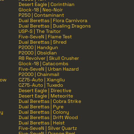
Desert Eagle | Corinthian
Glock-18 | Neo-Noir
P250 | Contaminant
Dual Berettas | Flora Carnivora
Dual Berettas | Dualing Dragons
USP-S | The Traitor
Five-SeveN | Flame Test
Dual Berettas | Shred
P2000 | Handgun
P2000 | Obsidian
R8 Revolver | Skull Crusher
Glock-18 | Catacombs
Five-SeveN | Urban Hazard
P2000 | Chainmail
Now
CZ75-Auto | Xiangliu
CZ75-Auto | Tuxedo
Desert Eagle | Directive
Desert Eagle | Meteorite
Dual Berettas | Cobra Strike
Dual Berettas | Pyre
vy
Dual Berettas | Colony
Dual Berettas | Drift Wood
Dual Berettas | Heist
Five-SeveN | Silver Quartz
Five-SeveN | Orange Peel