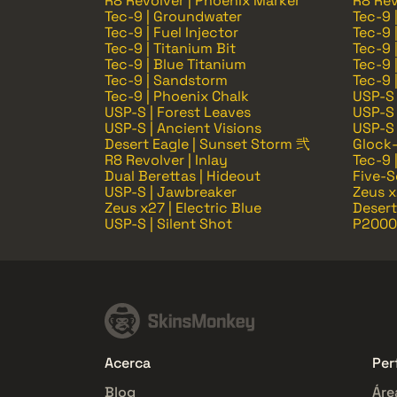
R8 Revolver | Phoenix Marker
R8 Rev
Tec-9 | Groundwater
Tec-9 
Tec-9 | Fuel Injector
Tec-9 
Tec-9 | Titanium Bit
Tec-9 
Tec-9 | Blue Titanium
Tec-9 
Tec-9 | Sandstorm
Tec-9 
Tec-9 | Phoenix Chalk
USP-S 
USP-S | Forest Leaves
USP-S 
USP-S | Ancient Visions
USP-S 
Desert Eagle | Sunset Storm 弐
Glock-
R8 Revolver | Inlay
Tec-9 
Dual Berettas | Hideout
Five-S
USP-S | Jawbreaker
Zeus x
Zeus x27 | Electric Blue
Desert
USP-S | Silent Shot
P2000 
Acerca
Perf
Blog
Áre