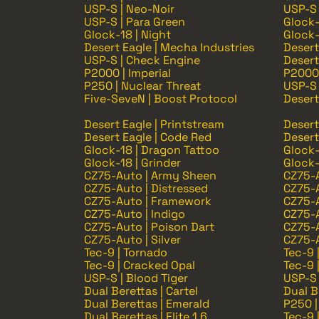
USP-S | Neo-Noir
USP-S 
USP-S | Para Green
Glock-
Glock-18 | Night
Glock-
Desert Eagle | Mecha Industries
Desert
USP-S | Check Engine
Desert
P2000 | Imperial
P2000 
P250 | Nuclear Threat
USP-S 
Five-SeveN | Boost Protocol
Desert 
Desert Eagle | Printstream
Desert
Desert Eagle | Code Red
Desert
Glock-18 | Dragon Tattoo
Glock-
Glock-18 | Grinder
Glock-
CZ75-Auto | Army Sheen
CZ75-A
CZ75-Auto | Distressed
CZ75-A
CZ75-Auto | Framework
CZ75-A
CZ75-Auto | Indigo
CZ75-A
CZ75-Auto | Poison Dart
CZ75-A
CZ75-Auto | Silver
CZ75-A
Tec-9 | Tornado
Tec-9 
Tec-9 | Cracked Opal
Tec-9 
USP-S | Blood Tiger
USP-S 
Dual Berettas | Cartel
Dual B
Dual Berettas | Emerald
P250 |
Dual Berettas | Elite 1.6
Tec-9 