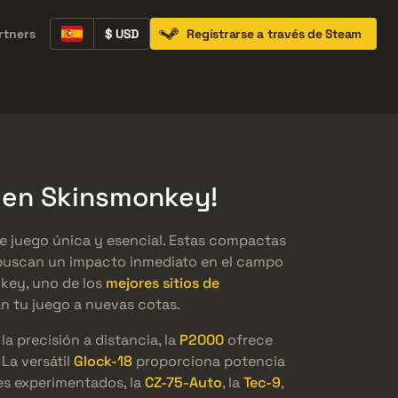
rtners
$ USD
Regístrarse a través de Steam
Containers
Music Kits
Pins
Patches
) en Skinsmonkey!
de juego única y esencial. Estas compactas
 buscan un impacto inmediato en el campo
nkey, uno de los
mejores sitios de
án tu juego a nuevas cotas.
la precisión a distancia, la
P2000
ofrece
 La versátil
Glock-18
proporciona potencia
es experimentados, la
CZ-75-Auto
, la
Tec-9
,