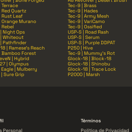
olver | Bone Forged
R8 Revolver | Desert Brush
| Terrace
Tec-9 | Brass
| Red Quartz
Tec-9 | Hades
| Rust Leaf
Tec-9 | Army Mesh
| Orange Murano
Tec-9 | VariCamo
| Rebel
Tec-9 | Ossified
| Night Ops
USP-S | Road Rash
| Whiteout
USP-S | Serum
| Pathfinder
USP-S | Purple DDPAT
18 | Ramese's Reach
P250 | Hive
| Bamboo Forest
Tec-9 | Mummy's Rot
eveN | Hybrid
Glock-18 | Block-18
27 | Olympus
Glock-18 | Shinobu
 Eagle | Mulberry
Glock-18 | Trace Lock
| Sure Grip
P2000 | Marsh
il
Términos
a Personal
Política de Privacidad