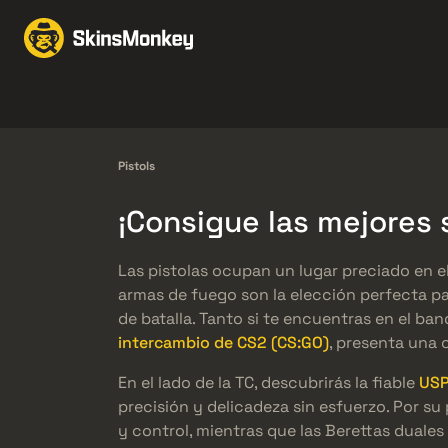
Intercambio de Skins
Knives
Gloves
Pistols
Rifles
Pistols
¡Consigue las mejores 
Las pistolas ocupan un lugar preciado en e
armas de fuego son la elección perfecta p
de batalla. Tanto si te encuentras en el ba
intercambio de CS2 (CS:GO)
, presenta una 
En el lado de la TC, descubrirás la fiable
USP
precisión y delicadeza sin esfuerzo. Por su 
y control, mientras que las Berettas duale