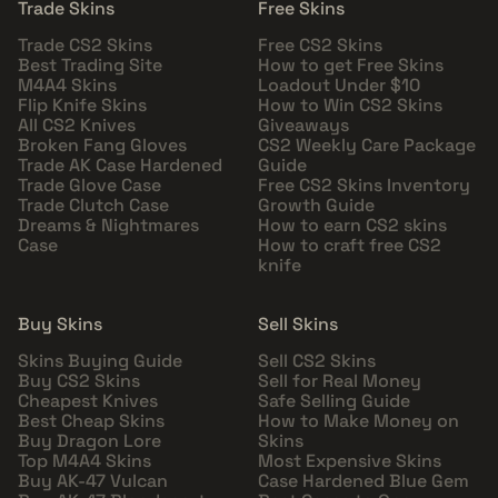
Trade Skins
Free Skins
Trade CS2 Skins
Free CS2 Skins
Best Trading Site
How to get Free Skins
M4A4 Skins
Loadout Under $10
Flip Knife Skins
How to Win CS2 Skins
All CS2 Knives
Giveaways
Broken Fang Gloves
CS2 Weekly Care Package
Trade AK Case Hardened
Guide
Trade Glove Case
Free CS2 Skins Inventory
Trade Clutch Case
Growth Guide
Dreams & Nightmares
How to earn CS2 skins
Case
How to craft free CS2
knife
Buy Skins
Sell Skins
Skins Buying Guide
Sell CS2 Skins
Buy CS2 Skins
Sell for Real Money
Cheapest Knives
Safe Selling Guide
Best Cheap Skins
How to Make Money on
Buy Dragon Lore
Skins
Top M4A4 Skins
Most Expensive Skins
Buy AK-47 Vulcan
Case Hardened Blue Gem