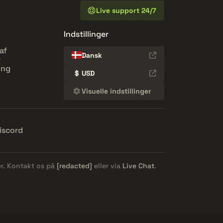
Live support 24/7
Indstillinger
af
Dansk
r
ing
$
USD
Visuelle indstillinger
iscord
er. Kontakt os på
[redacted]
eller via
Live Chat
.