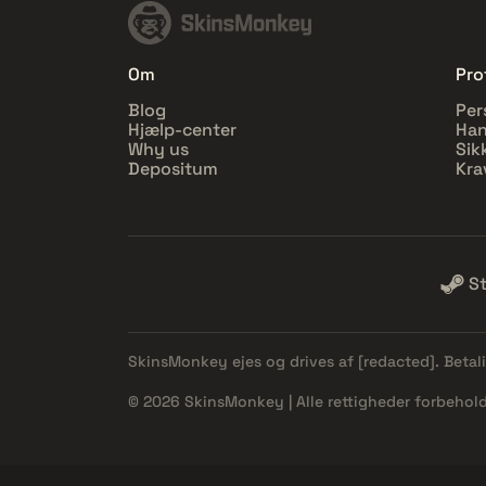
Om
Prof
Blog
Per
Hjælp-center
Han
Why us
Sik
Depositum
Kra
S
SkinsMonkey ejes og drives af
[redacted]
. Beta
© 2026 SkinsMonkey | Alle rettigheder forbehold