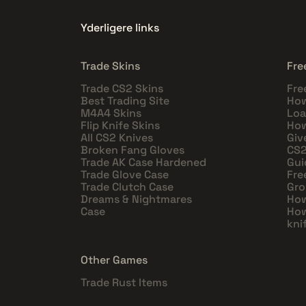
Yderligere links
Trade Skins
Fre
Trade CS2 Skins
Fre
Best Trading Site
How
M4A4 Skins
Loa
Flip Knife Skins
How
All CS2 Knives
Giv
Broken Fang Gloves
CS2
Trade AK Case Hardened
Gui
Trade Glove Case
Fre
Trade Clutch Case
Gro
Dreams & Nightmares
How
Case
How
kni
Other Games
Trade Rust Items