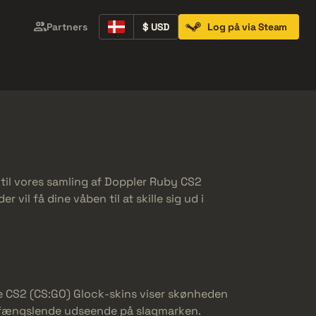
Partners
$ USD
Log på via Steam
Containers
Music Kits
Pins
Patches
 til vores samling af Doppler Ruby CS2
vil få dine våben til at skille sig ud i
se CS2 (CS:GO) Glock-skins viser skønheden
og fængslende udseende på slagmarken.