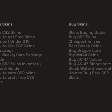
e Skins
Buy Skins
e CS2 Skins
Skins Buying Guide
 to get Free Skins
Buy CS2 Skins
dout Under $10
Cheapest Knives
 to Win CS2 Skins
Best Cheap Skins
eaways
Buy Dragon Lore
 Weekly Care Package
Top M4A4 Skins
de
Buy AK-47 Vulcan
e CS2 Skins Inventory
Buy AK-47 Bloodsport
wth Guide
Glock Water Elemental
 to earn CS2 skins
How to Buy Rare CS2
 to craft free CS2
Skins
fe