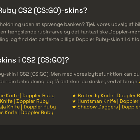
 Ruby CS2 (CS:GO)-skins?
holdning uden at sprænge banken? Tjek vores udvalg af bil
den fængslende rubinfarve og det fantastiske Doppler-møn
g, og find det perfekte billige Doppler Ruby-skin til dit l
kins i CS2 (CS:GO)?
-skin i CS2 (CS:GO). Men med vores byttefunktion kan du byt
der din beholdning, og få det skin, du ønsker, ved at bruge
e Knife | Doppler Ruby
★ Butterfly Knife | Doppler 
Knife | Doppler Ruby
★ Huntsman Knife | Doppler
ja Knife | Doppler Ruby
★ Shadow Daggers | Dopple
s Knife | Doppler Ruby