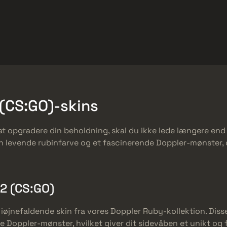
et
Gratis tilbud
Hjælp-center
Mere
SMGs
Heavy
Charms
Agents
(CS:GO)-skins
at opgradere din beholdning, skal du ikke lede længere end
n levende rubinfarve og et fascinerende Doppler-mønster, der 
2 (CS:GO)
 iøjnefaldende skin fra vores Doppler Ruby-kollektion. Dis
de Doppler-mønster, hvilket giver dit sidevåben et unikt 