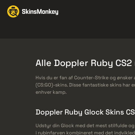
Skind til handel
Mark
Knives
Gloves
Pistols
Rifles
Alle Doppler Ruby CS2 
Hvis du er fan af Counter-Strike og ønsker 
(CS:GO)-skins. Disse fantastiske skins har e
enhver kamp.
Doppler Ruby Glock Skins CS
Udstyr din Glock med det mest stilfulde og
i rubinfarven kombineret med det indvikle