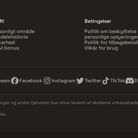
il
Betingelser
sonligt område
Politik om beskyttelse 
delshistorie
personlige oplysninge
kerhed
Politik for tilbagebetal
vl bonus
Vilkår for brug
team
Facebook
Instagram
Twitter
TikTok
D
linger og andre tjenester kan blive leveret af eksterne virksomhed
es.