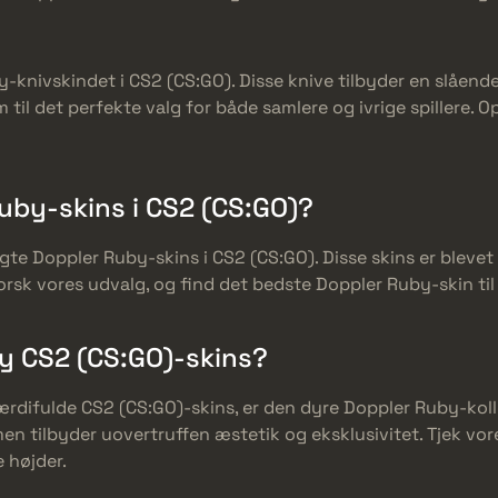
y-knivskindet i CS2 (CS:GO). Disse knive tilbyder en slåend
 til det perfekte valg for både samlere og ivrige spillere.
uby-skins i CS2 (CS:GO)?
e Doppler Ruby-skins i CS2 (CS:GO). Disse skins er blevet 
sk vores udvalg, og find det bedste Doppler Ruby-skin til a
y CS2 (CS:GO)-skins?
værdifulde CS2 (CS:GO)-skins, er den dyre Doppler Ruby-kol
men tilbyder uovertruffen æstetik og eksklusivitet. Tjek v
e højder.