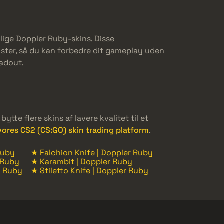
lige Doppler Ruby-skins. Disse
ster, så du kan forbedre dit gameplay uden
oadout.
te flere skins af lavere kvalitet til et
vores CS2 (CS:GO) skin trading platform
.
Ruby
★ Falchion Knife | Doppler Ruby
 Ruby
★ Karambit | Doppler Ruby
r Ruby
★ Stiletto Knife | Doppler Ruby