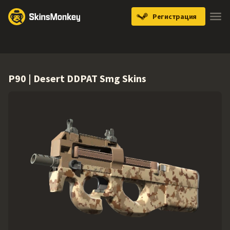
Регистрация
Knives
Gloves
Pistols
Rifles
SMGs
P90 | Desert DDPAT Smg Skins