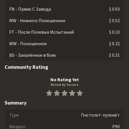
FN - Прямо С Завода
$ 0.93
MW - Немного Поношенное
$ 0.52
FT - После Полевых Испытаний
$ 0.33
WW - Поношенное
$ 0.32
BS - Закалённое в боях
$ 0.31
Community Rating
No Rating Yet
Rated by 0 users
Summary
Type
Пистолет-пулемёт
Weapon
P90