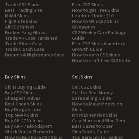
Trade CS2 Skins
Free CS2 Skins
Best Trading Site
How to get Free Skins
M4A4 Skins
Loadout Under $10
Flip Knife Skins
How to Win CS2 Skins
All CS2 Knives
Giveaways
Broken Fang Gloves
CS2 Weekly Care Package
Trade AK Case Hardened
Guide
Trade Glove Case
Free CS2 Skins Inventory
Trade Clutch Case
Growth Guide
Dreams & Nightmares Case
How to earn CS2 skins
How to craft free CS2 knife
Buy Skins
Sell Skins
Skins Buying Guide
Sell CS2 Skins
Buy CS2 Skins
Sell for Real Money
Cheapest Knives
Safe Selling Guide
Best Cheap Skins
How to Make Money on
Buy Dragon Lore
Skins
Top M4A4 Skins
Most Expensive Skins
Buy AK-47 Vulcan
Case Hardened Blue Gem
Buy AK-47 Bloodsport
Best Cases to Open
Glock Water Elemental
Skin Rarity Guide
How to Buy Rare CS2 Skins
Top Services for Selling