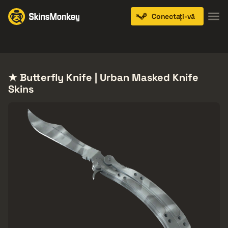
Conectați-vă
Knives
Gloves
Pistols
Rifles
SMGs
★ Butterfly Knife | Urban Masked Knife
Skins