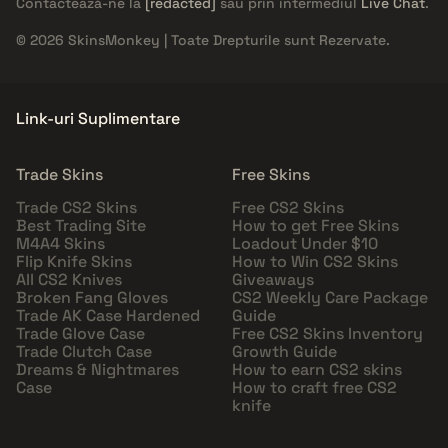
Contactează-ne la
[redacted]
sau prin intermediul
Live Chat
.
© 2026 SkinsMonkey | Toate Drepturile sunt Rezervate.
Link-uri Suplimentare
Trade Skins
Free Skins
Trade CS2 Skins
Free CS2 Skins
Best Trading Site
How to get Free Skins
M4A4 Skins
Loadout Under $10
Flip Knife Skins
How to Win CS2 Skins
All CS2 Knives
Giveaways
Broken Fang Gloves
CS2 Weekly Care Package
Trade AK Case Hardened
Guide
Trade Glove Case
Free CS2 Skins Inventory
Trade Clutch Case
Growth Guide
Dreams & Nightmares
How to earn CS2 skins
Case
How to craft free CS2
knife