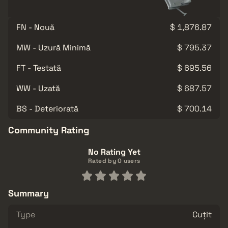
FN - Nouă
$ 1,876.87
MW - Uzură Minimă
$ 795.37
FT - Testată
$ 695.56
WW - Uzată
$ 687.57
BS - Deteriorată
$ 700.14
Community Rating
No Rating Yet
Rated by 0 users
Summary
Type
Cuțit