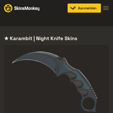
Aanmelden
Knives
Gloves
Pistols
Rifles
SMGs
★ Karambit | Night Knife Skins