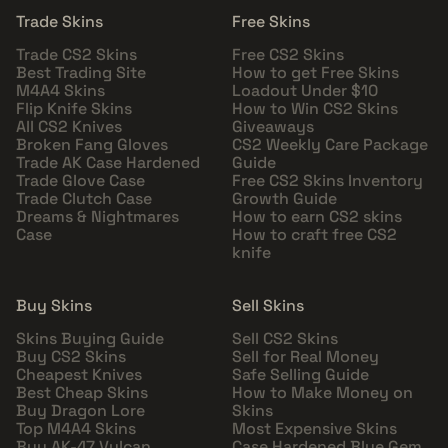
Trade Skins
Free Skins
Trade CS2 Skins
Free CS2 Skins
Best Trading Site
How to get Free Skins
M4A4 Skins
Loadout Under $10
Flip Knife Skins
How to Win CS2 Skins
All CS2 Knives
Giveaways
Broken Fang Gloves
CS2 Weekly Care Package
Trade AK Case Hardened
Guide
Trade Glove Case
Free CS2 Skins Inventory
Trade Clutch Case
Growth Guide
Dreams & Nightmares
How to earn CS2 skins
Case
How to craft free CS2
knife
Buy Skins
Sell Skins
Skins Buying Guide
Sell CS2 Skins
Buy CS2 Skins
Sell for Real Money
Cheapest Knives
Safe Selling Guide
Best Cheap Skins
How to Make Money on
Buy Dragon Lore
Skins
Top M4A4 Skins
Most Expensive Skins
Buy AK-47 Vulcan
Case Hardened Blue Gem