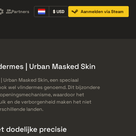
Partners
$ USD
Aanmelden via Steam
Containers
Music Kits
Pins
Patches
dermes | Urban Masked Skin
 | Urban Masked Skin, een speciaal
ook wel vlindermes genoemd. Dit bijzondere
e openingsmechanisme, waardoor het
bruik en de verborgenheid maken het niet
erschillende landen.
 dodelijke precisie