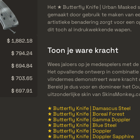
Het ★ Butterfly Knife | Urban Masked 
gemaakt door gebruik te maken van een
artistieke benadering zorgt voor een op
dit toch al indrukwekkende wapen.
$ 1,882.18
Toon je ware kracht
$ 794.24
Wees jaloers op je medespelers met de
$ 694.84
Het opvallende ontwerp in combinatie 
$ 703.65
vlindermes demonstreert ware kracht d
Bereid je dus voor en domineer het Co
$ 697.91
uitzonderlijke skin van SkinsMonkey.c
★ Butterfly Knife | Damascus Steel
★ Butterfly Knife | Boreal Forest
★ Butterfly Knife | Gamma Doppler
★ Butterfly Knife | Blue Steel
★ Butterfly Knife | Doppler
★ Butterfly Knife | Doppler Sapphire