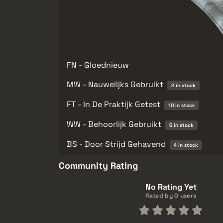
FN - Gloednieuw
MW - Nauwelijks Gebruikt
2 in stock
FT - In De Praktijk Getest
10 in stock
WW - Behoorlijk Gebruikt
5 in stock
BS - Door Strijd Gehavend
4 in stock
Community Rating
No Rating Yet
Rated by 0 users