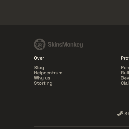
Over
Pro
Blog
Per
Helpcentrum
Rui
Why us
Bev
Storting
Cla
S