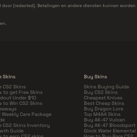
d door
[redacted]
. Betalingen en andere diensten kunnen worden 
en.
e Skins
Buy Skins
e CS2 Skins
Skins Buying Guide
 to get Free Skins
Buy CS2 Skins
dout Under $10
Cheapest Knives
 to Win CS2 Skins
Best Cheap Skins
eaways
Buy Dragon Lore
 Weekly Care Package
Top M4A4 Skins
de
Buy AK-47 Vulcan
e CS2 Skins Inventory
Buy AK-47 Bloodsport
wth Guide
Glock Water Elemental
 to earn CS2 skins
How to Buy Rare CS2