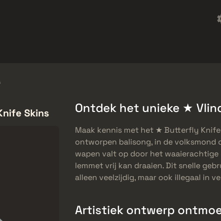
Freebies
Helpcentrum
Meer
SMGs
Heavy
Charms
Agents
s
Ontdek het unieke ★ Vlin
Knife Skins
Maak kennis met het ★ Butterfly Knife
ontworpen balisong, in de volksmond 
wapen valt op door het waaierachtig
lemmet vrij kan draaien. Dit snelle ge
alleen veelzijdig, maar ook illegaal in v
Artistiek ontwerp ontmoet