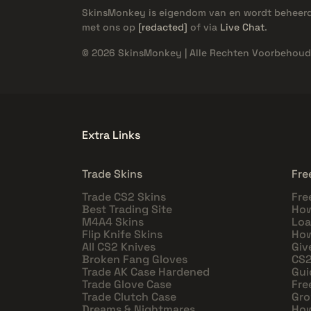
SkinsMonkey is eigendom van en wordt beheer
met ons op
[redacted]
of via
Live Chat
.
© 2026 SkinsMonkey | Alle Rechten Voorbehoud
Extra Links
Trade Skins
Fre
Trade CS2 Skins
Fre
Best Trading Site
How
M4A4 Skins
Loa
Flip Knife Skins
How
All CS2 Knives
Giv
Broken Fang Gloves
CS2
Trade AK Case Hardened
Gui
Trade Glove Case
Fre
Trade Clutch Case
Gro
Dreams & Nightmares
How