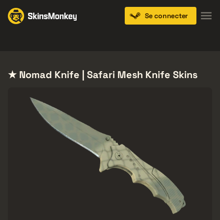
Se connecter
Knives
Gloves
Pistols
Rifles
SMGs
★ Nomad Knife | Safari Mesh Knife Skins