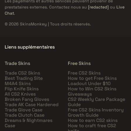
Les payements et autres services peuvent provenir de
prestataires externes. Contactez nous au
[redacted]
ou
Live
Chat
.
© 2026 SkinsMonkey | Tous droits réservés.
Liens supplémentaires
Trade Skins
Free Skins
Trade CS2 Skins
Free CS2 Skins
Best Trading Site
How to get Free Skins
M4A4 Skins
Loadout Under $10
Flip Knife Skins
How to Win CS2 Skins
All CS2 Knives
Giveaways
Broken Fang Gloves
CS2 Weekly Care Package
Trade AK Case Hardened
Guide
Trade Glove Case
Free CS2 Skins Inventory
Trade Clutch Case
Growth Guide
Dreams & Nightmares
How to earn CS2 skins
Case
How to craft free CS2
knife