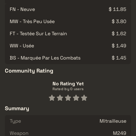
FN - Neuve
$ 11.85
MW - Très Peu Usée
$ 3.80
FT - Testée Sur Le Terrain
$ 1.62
WW - Usée
$ 1.49
BS - Marquée Par Les Combats
$ 1.45
Community Rating
No Rating Yet
Rated by 0 users
Summary
Type
Mitrailleuse
Weapon
M249