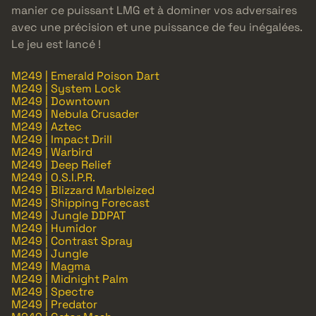
manier ce puissant LMG et à dominer vos adversaires
avec une précision et une puissance de feu inégalées.
Le jeu est lancé !
M249 | Emerald Poison Dart
M249 | System Lock
M249 | Downtown
M249 | Nebula Crusader
M249 | Aztec
M249 | Impact Drill
M249 | Warbird
M249 | Deep Relief
M249 | O.S.I.P.R.
M249 | Blizzard Marbleized
M249 | Shipping Forecast
M249 | Jungle DDPAT
M249 | Humidor
M249 | Contrast Spray
M249 | Jungle
M249 | Magma
M249 | Midnight Palm
M249 | Spectre
M249 | Predator