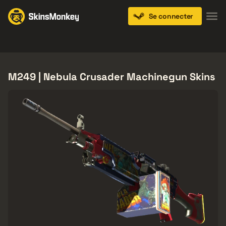
Se connecter
Knives
Gloves
Pistols
Rifles
SMGs
M249 | Nebula Crusader Machinegun Skins