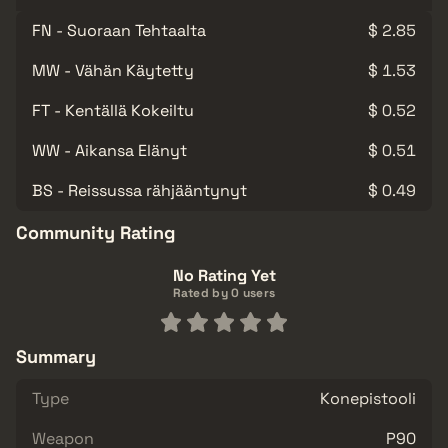
FN - Suoraan Tehtaalta
$ 2.85
MW - Vähän Käytetty
$ 1.53
FT - Kentällä Kokeiltu
$ 0.52
WW - Aikansa Elänyt
$ 0.51
BS - Reissussa rähjääntynyt
$ 0.49
Community Rating
No Rating Yet
Rated by 0 users
Summary
Type
Konepistooli
Weapon
P90