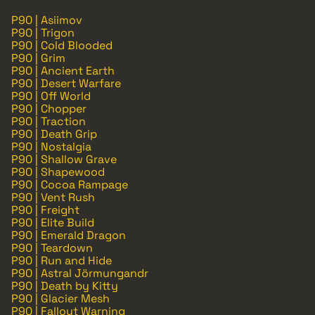
P90 | Asiimov
P90 | Trigon
P90 | Cold Blooded
P90 | Grim
P90 | Ancient Earth
P90 | Desert Warfare
P90 | Off World
P90 | Chopper
P90 | Traction
P90 | Death Grip
P90 | Nostalgia
P90 | Shallow Grave
P90 | Shapewood
P90 | Cocoa Rampage
P90 | Vent Rush
P90 | Freight
P90 | Elite Build
P90 | Emerald Dragon
P90 | Teardown
P90 | Run and Hide
P90 | Astral Jörmungandr
P90 | Death by Kitty
P90 | Glacier Mesh
P90 | Fallout Warning