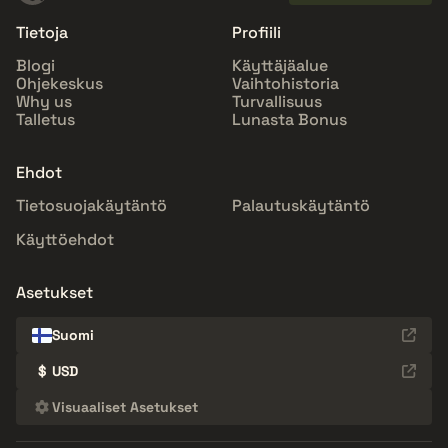
Tietoja
Profiili
Blogi
Käyttäjäalue
Ohjekeskus
Vaihtohistoria
Why us
Turvallisuus
Talletus
Lunasta Bonus
Ehdot
Tietosuojakäytäntö
Palautuskäytäntö
Käyttöehdot
Asetukset
Suomi
$
USD
Visuaaliset Asetukset