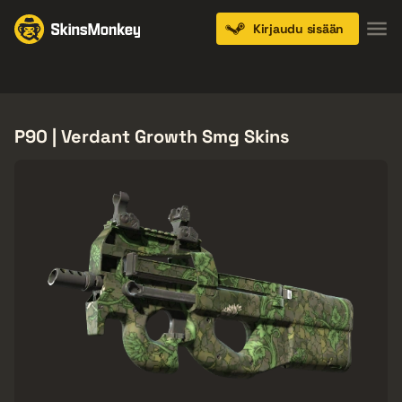
Kirjaudu sisään
Knives
Gloves
Pistols
Rifles
SMGs
P90 | Verdant Growth Smg Skins