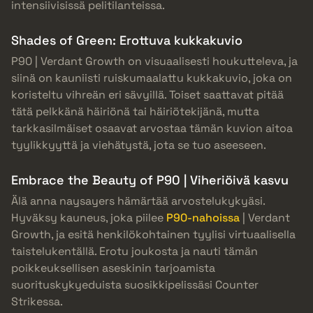
intensiivisissä pelitilanteissa.
Shades of Green: Erottuva kukkakuvio
P90 | Verdant Growth on visuaalisesti houkutteleva, ja
siinä on kauniisti ruiskumaalattu kukkakuvio, joka on
koristeltu vihreän eri sävyillä. Toiset saattavat pitää
tätä pelkkänä häiriönä tai häiriötekijänä, mutta
tarkkasilmäiset osaavat arvostaa tämän kuvion aitoa
tyylikkyyttä ja viehätystä, jota se tuo aseeseen.
Embrace the Beauty of P90 | Viheriöivä kasvu
Älä anna naysayers hämärtää arvostelukykyäsi.
Hyväksy kauneus, joka piilee
P90-nahoissa
| Verdant
Growth, ja esitä henkilökohtainen tyylisi virtuaalisella
taistelukentällä. Erotu joukosta ja nauti tämän
poikkeuksellisen aseskinin tarjoamista
suorituskykyeduista suosikkipelissäsi Counter
Strikessa.