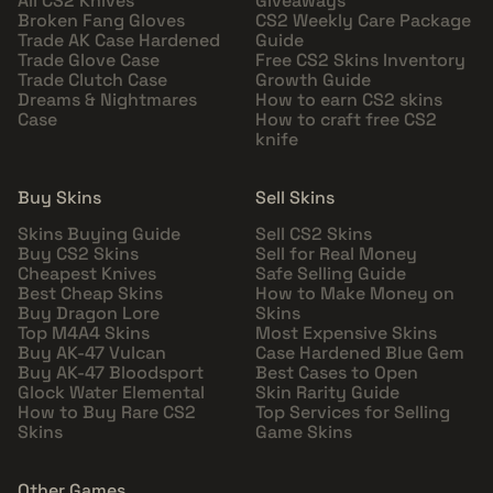
All CS2 Knives
Giveaways
Broken Fang Gloves
CS2 Weekly Care Package
Trade AK Case Hardened
Guide
Trade Glove Case
Free CS2 Skins Inventory
Trade Clutch Case
Growth Guide
Dreams & Nightmares
How to earn CS2 skins
Case
How to craft free CS2
knife
Buy Skins
Sell Skins
Skins Buying Guide
Sell CS2 Skins
Buy CS2 Skins
Sell for Real Money
Cheapest Knives
Safe Selling Guide
Best Cheap Skins
How to Make Money on
Buy Dragon Lore
Skins
Top M4A4 Skins
Most Expensive Skins
Buy AK-47 Vulcan
Case Hardened Blue Gem
Buy AK-47 Bloodsport
Best Cases to Open
Glock Water Elemental
Skin Rarity Guide
How to Buy Rare CS2
Top Services for Selling
Skins
Game Skins
Other Games