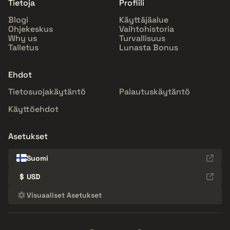
Tietoja
Profiili
Blogi
Käyttäjäalue
Ohjekeskus
Vaihtohistoria
Why us
Turvallisuus
Talletus
Lunasta Bonus
Ehdot
Tietosuojakäytäntö
Palautuskäytäntö
Käyttöehdot
Asetukset
Suomi
$
USD
Visuaaliset Asetukset