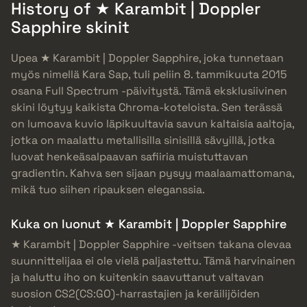
History of ★ Karambit | Doppler
Sapphire skinit
Upea ★ Karambit | Doppler Sapphire, joka tunnetaan
myös nimellä Kara Sap, tuli peliin 8. tammikuuta 2015
osana Full Spectrum -päivitystä. Tämä eksklusiivinen
skini löytyy kaikista Chroma-koteloista. Sen terässä
on lumoava kuvio läpikuultavia savun kaltaisia aaltoja,
jotka on maalattu metallisilla sinisillä sävyillä, jotka
luovat henkeäsalpaavan safiiria muistuttavan
gradientin. Kahva sen sijaan pysyy maalaamattomana,
mikä tuo siihen ripauksen eleganssia.
Kuka on luonut ★ Karambit | Doppler Sapphire
★ Karambit | Doppler Sapphire -veitsen takana olevaa
suunnittelijaa ei ole vielä paljastettu. Tämä harvinainen
ja haluttu iho on kuitenkin saavuttanut valtavan
suosion CS2(CS:GO)-harrastajien ja keräilijöiden