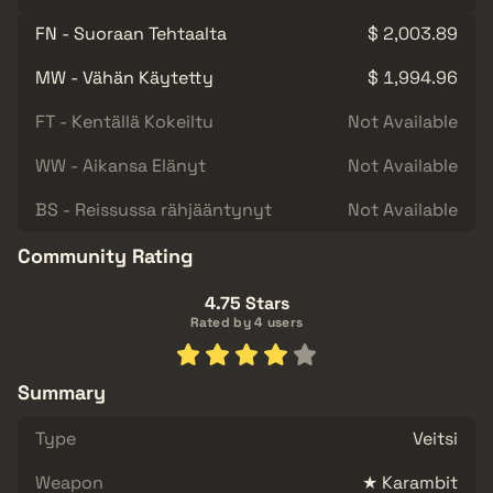
FN - Suoraan Tehtaalta
$ 2,003.89
MW - Vähän Käytetty
$ 1,994.96
FT - Kentällä Kokeiltu
Not Available
WW - Aikansa Elänyt
Not Available
BS - Reissussa rähjääntynyt
Not Available
Community Rating
4.75 Stars
Rated by 4 users
Summary
Type
Veitsi
Weapon
★ Karambit