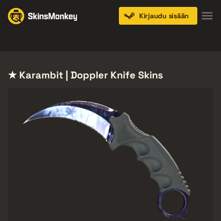
Kirjaudu sisään
Knives
Gloves
Pistols
Rifles
SMGs
★ Karambit | Doppler Knife Skins