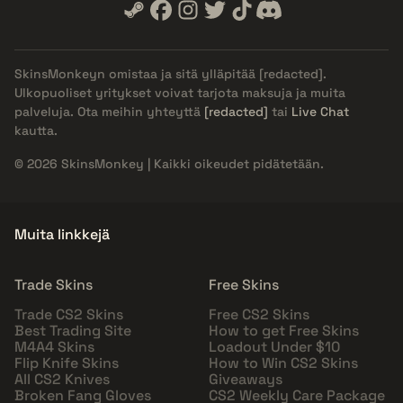
SkinsMonkeyn omistaa ja sitä ylläpitää
[redacted]
.
Ulkopuoliset yritykset voivat tarjota maksuja ja muita
palveluja. Ota meihin yhteyttä
[redacted]
tai
Live Chat
kautta.
© 2026 SkinsMonkey | Kaikki oikeudet pidätetään.
Muita linkkejä
Trade Skins
Free Skins
Trade CS2 Skins
Free CS2 Skins
Best Trading Site
How to get Free Skins
M4A4 Skins
Loadout Under $10
Flip Knife Skins
How to Win CS2 Skins
All CS2 Knives
Giveaways
Broken Fang Gloves
CS2 Weekly Care Package