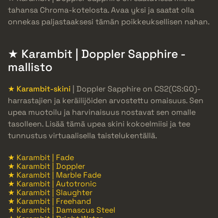
tahansa Chroma-kotelosta. Avaa yksi ja saatat olla
onnekas paljastaaksesi tämän poikkeuksellisen nahan.
★ Karambit | Doppler Sapphire -
mallisto
★ Karambit-skini
| Doppler Sapphire on CS2(CS:GO)-
harrastajien ja keräilijöiden arvostettu omaisuus. Sen
upea muotoilu ja harvinaisuus nostavat sen omalle
tasolleen. Lisää tämä upea skini kokoelmiisi ja tee
tunnustus virtuaalisella taistelukentällä.
★ Karambit | Fade
★ Karambit | Doppler
★ Karambit | Marble Fade
★ Karambit | Autotronic
★ Karambit | Slaughter
★ Karambit | Freehand
★ Karambit | Damascus Steel