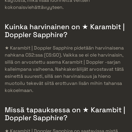
käytöstä, mikä lisää luonnetta veitsen
kokonaisviehättävyyteen.
Kuinka harvinainen on ★ Karambit |
Doppler Sapphire?
★ Karambit | Doppler Sapphire pidetään harvinaisena
nahkana CS2:ssa (CS:GO). Vaikka se ei ole harvinaisin,
sillä on arvostettu asema Karambit | Doppler -sarjan
kalleimpana vaiheena. Nahkakeräilijät arvostavat tätä
esinettä suuresti, sillä sen harvinaisuus ja hieno
muotoilu tekevät siitä erottuvan lisän mihin tahansa
kokoelmaan.
Missä tapauksessa on ★ Karambit |
Doppler Sapphire?
★ Karambit | Doppler Sapphire on saatavissa mistä