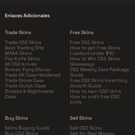
Enlaces Adicionales
Trade Skins
Free Skins
Trade CS2 Skins
Free CS2 Skins
Best Trading Site
How to get Free Skins
M4A4 Skins
Loadout Under $10
Flip Knife Skins
How to Win CS2 Skins
All CS2 Knives
Giveaways
Broken Fang Gloves
CS2 Weekly Care Package
Trade AK Case Hardened
Guide
Trade Glove Case
Free CS2 Skins Inventory
Trade Clutch Case
Growth Guide
Dreams & Nightmares
How to earn CS2 skins
Case
How to craft free CS2
knife
Buy Skins
Sell Skins
Skins Buying Guide
Sell CS2 Skins
Buy CS2 Skins
Sell for Real Money