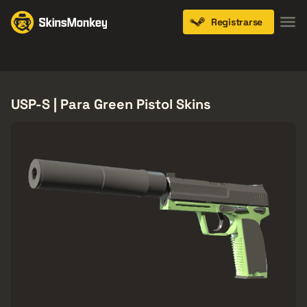
Registrarse
Knives
Gloves
Pistols
Rifles
SMGs
USP-S | Para Green Pistol Skins