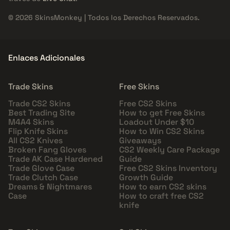
© 2026 SkinsMonkey | Todos los Derechos Reservados.
Enlaces Adicionales
Trade Skins
Free Skins
Trade CS2 Skins
Free CS2 Skins
Best Trading Site
How to get Free Skins
M4A4 Skins
Loadout Under $10
Flip Knife Skins
How to Win CS2 Skins
All CS2 Knives
Giveaways
Broken Fang Gloves
CS2 Weekly Care Package
Trade AK Case Hardened
Guide
Trade Glove Case
Free CS2 Skins Inventory
Trade Clutch Case
Growth Guide
Dreams & Nightmares
How to earn CS2 skins
Case
How to craft free CS2
knife