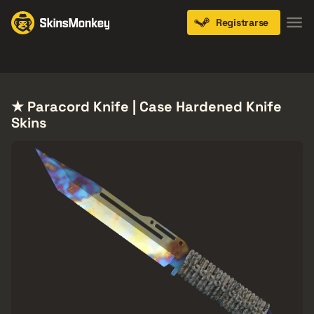
Registrarse
Knives
Gloves
Pistols
Rifles
SMGs
★ Paracord Knife | Case Hardened Knife
Skins