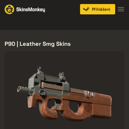
Přihlášení
Knives
Gloves
Pistols
Rifles
SMGs
P90 | Leather Smg Skins