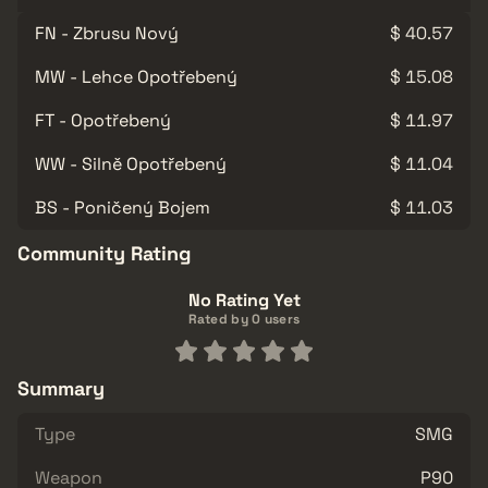
FN - Zbrusu Nový
$ 40.57
MW - Lehce Opotřebený
$ 15.08
FT - Opotřebený
$ 11.97
WW - Silně Opotřebený
$ 11.04
BS - Poničený Bojem
$ 11.03
Community Rating
No Rating Yet
Rated by 0 users
Summary
Type
SMG
Weapon
P90