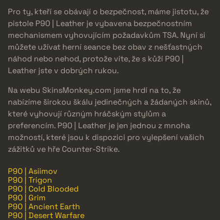
Pro ty, kteří se obávají o bezpečnost, máme jistotu, že
pistole P90 | Leather je vybavena bezpečnostním
mechanismem vyhovujícím požadavkům TSA. Nyní si
můžete užívat herní seance bez obav z nešťastných
náhod nebo nehod, protože víte, že s kůží P90 |
Leather jste v dobrých rukou.
Na webu SkinsMonkey.com jsme hrdí na to, že
nabízíme širokou škálu jedinečných a žádaných skinů,
které vyhovují různým hráčským stylům a
preferencím. P90 | Leather je jen jednou z mnoha
možností, které jsou k dispozici pro vylepšení vašich
zážitků ve hře Counter-Strike.
P90 | Asiimov
P90 | Trigon
P90 | Cold Blooded
P90 | Grim
P90 | Ancient Earth
P90 | Desert Warfare