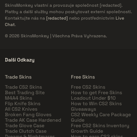
SkinsMonkey vlastní a provozuje společnost
[redacted]
.
Platby a další služby mohou poskytovat externí společnosti.
Kontaktujte nás na
[redacted]
nebo prostřednictvím
Live
Chat
.
© 2026 SkinsMonkey | Všechna Práva Vyhrazena.
Další Odkazy
Trade Skins
Free Skins
Trade CS2 Skins
Free CS2 Skins
Best Trading Site
How to get Free Skins
M4A4 Skins
Loadout Under $10
Flip Knife Skins
How to Win CS2 Skins
All CS2 Knives
Giveaways
Broken Fang Gloves
CS2 Weekly Care Package
Trade AK Case Hardened
Guide
Trade Glove Case
Free CS2 Skins Inventory
Trade Clutch Case
Growth Guide
Dreams & Nightmares
How to earn CS2 skins