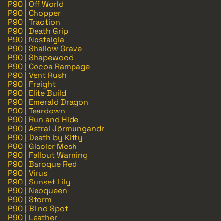
P90 | Off World
P90 | Chopper
P90 | Traction
P90 | Death Grip
P90 | Nostalgia
P90 | Shallow Grave
P90 | Shapewood
P90 | Cocoa Rampage
P90 | Vent Rush
P90 | Freight
P90 | Elite Build
P90 | Emerald Dragon
P90 | Teardown
P90 | Run and Hide
P90 | Astral Jörmungandr
P90 | Death by Kitty
P90 | Glacier Mesh
P90 | Fallout Warning
P90 | Baroque Red
P90 | Virus
P90 | Sunset Lily
P90 | Neoqueen
P90 | Storm
P90 | Blind Spot
P90 | Leather