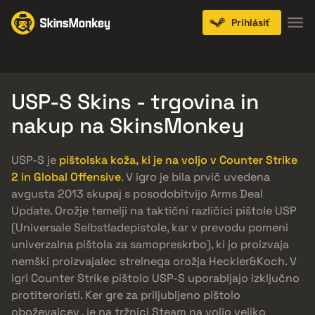
Prihlásiť
Knives
Gloves
Pistols
Rifles
SMGs
USP-S Skins - trgovina in
nakup na SkinsMonkey
USP-S je
pištolska koža, ki je na voljo v Counter Strike
2 in Global Offensive
. V igro je bila prvič uvedena
avgusta 2013 skupaj s posodobitvijo Arms Deal
Update. Orožje temelji na taktični različici pištole USP
(Universale Selbstladepistole, kar v prevodu pomeni
univerzalna pištola za samopreskrbo), ki jo proizvaja
nemški proizvajalec strelnega orožja Heckler&Koch. V
igri Counter Strike pištolo USP-S uporabljajo izključno
protiteroristi. Ker gre za priljubljeno pištolo
oboževalcev , je na tržnici Steam na voljo veliko