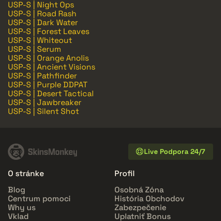
USP-S | Night Ops
USP-S | Road Rash
USP-S | Dark Water
USP-S | Forest Leaves
USP-S | Whiteout
USP-S | Serum
USP-S | Orange Anolis
USP-S | Ancient Visions
USP-S | Pathfinder
USP-S | Purple DDPAT
USP-S | Desert Tactical
USP-S | Jawbreaker
USP-S | Silent Shot
Live Podpora 24/7
O stránke
Profil
Blog
Osobná Zóna
Centrum pomoci
História Obchodov
Why us
Zabezpečenie
Vklad
Uplatniť Bonus