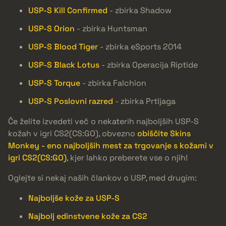
USP-S Kill Confirmed
- zbirka Shadow
USP-S Orion
- zbirka Huntsman
USP-S Blood Tiger
- zbirka eSports 2014
USP-S Black Lotus
- zbirka Operacija Riptide
USP-S Torque
- zbirka Falchion
USP-S Poslovni razred
- zbirka Prtljaga
Če želite izvedeti več o nekaterih najboljših USP-S
kožah v igri CS2(CS:GO), obvezno
obiščite Skins
Monkey - eno najboljših mest za trgovanje s kožami v
igri CS2(CS:GO)
, kjer lahko preberete vse o njih!
Oglejte si nekaj naših člankov o USP, med drugim:
Najboljše kože za USP-S
Najbolj edinstvene kože za CS2