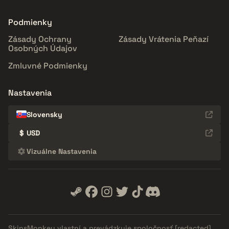
Podmienky
Zásady Ochrany
Zásady Vrátenia Peňazí
Osobných Údajov
Zmluvné Podmienky
Nastavenia
Slovensky
$
USD
Vizuálne Nastavenia
SkinsMonkey vlastní a prevádzkuje spoločnosť
[redacted]
.