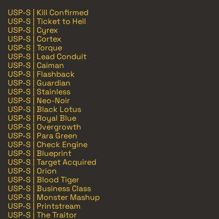
USP-S | Kill Confirmed
USP-S | Ticket to Hell
USP-S | Cyrex
USP-S | Cortex
USP-S | Torque
USP-S | Lead Conduit
USP-S | Caiman
USP-S | Flashback
USP-S | Guardian
USP-S | Stainless
USP-S | Neo-Noir
USP-S | Black Lotus
USP-S | Royal Blue
USP-S | Overgrowth
USP-S | Para Green
USP-S | Check Engine
USP-S | Blueprint
USP-S | Target Acquired
USP-S | Orion
USP-S | Blood Tiger
USP-S | Business Class
USP-S | Monster Mashup
USP-S | Printstream
USP-S | The Traitor