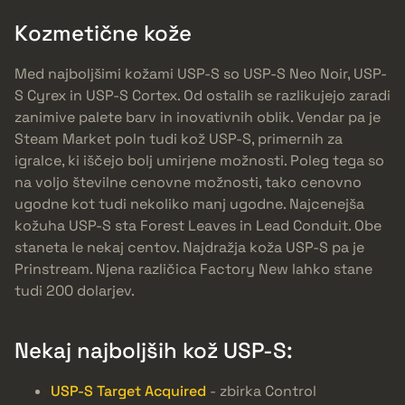
Kozmetične kože
Med najboljšimi kožami USP-S so USP-S Neo Noir, USP-
S Cyrex in USP-S Cortex. Od ostalih se razlikujejo zaradi
zanimive palete barv in inovativnih oblik. Vendar pa je
Steam Market poln tudi kož USP-S, primernih za
igralce, ki iščejo bolj umirjene možnosti. Poleg tega so
na voljo številne cenovne možnosti, tako cenovno
ugodne kot tudi nekoliko manj ugodne. Najcenejša
kožuha USP-S sta Forest Leaves in Lead Conduit. Obe
staneta le nekaj centov. Najdražja koža USP-S pa je
Prinstream. Njena različica Factory New lahko stane
tudi 200 dolarjev.
Nekaj najboljših kož USP-S:
USP-S Target Acquired
- zbirka Control