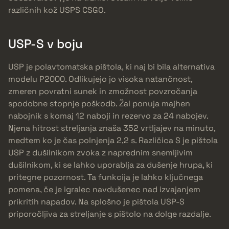
različnih kož USPS CSGO.
USP-S v boju
USP je polavtomatska pištola, ki naj bi bila alternativa
modelu P2000. Odlikujejo jo visoka natančnost,
zmeren povratni sunek in zmožnost povzročanja
spodobne stopnje poškodb. Žal ponuja majhen
nabojnik s komaj 12 naboji in rezervo za 24 nabojev.
Njena hitrost streljanja znaša 352 vrtljajev na minuto,
medtem ko je čas polnjenja 2,2 s. Različica S je pištola
USP z dušilnikom zvoka z naprednim snemljivim
dušilnikom, ki se lahko uporablja za dušenje hrupa, ki
pritegne pozornost. Ta funkcija je lahko ključnega
pomena, če je igralec navdušenec nad izvajanjem
prikritih napadov. Na splošno je pištola USP-S
priporočljiva za streljanje s pištolo na dolge razdalje.