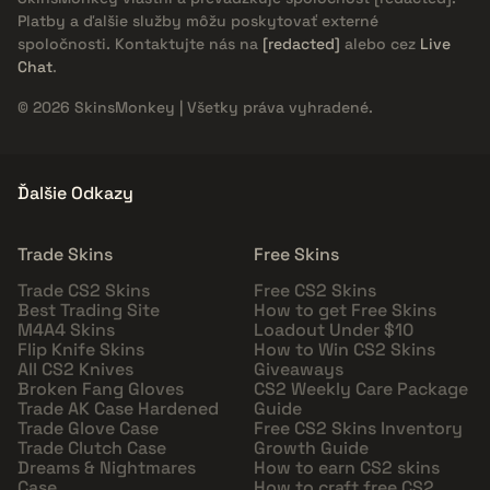
Platby a ďalšie služby môžu poskytovať externé
spoločnosti. Kontaktujte nás na
[redacted]
alebo cez
Live
Chat
.
© 2026 SkinsMonkey | Všetky práva vyhradené.
Ďalšie Odkazy
Trade Skins
Free Skins
Trade CS2 Skins
Free CS2 Skins
Best Trading Site
How to get Free Skins
M4A4 Skins
Loadout Under $10
Flip Knife Skins
How to Win CS2 Skins
All CS2 Knives
Giveaways
Broken Fang Gloves
CS2 Weekly Care Package
Trade AK Case Hardened
Guide
Trade Glove Case
Free CS2 Skins Inventory
Trade Clutch Case
Growth Guide
Dreams & Nightmares
How to earn CS2 skins
Case
How to craft free CS2