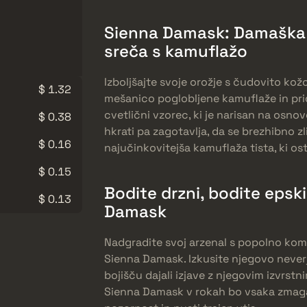
Sienna Damask: Damaška 
sreča s kamuflažo
Izboljšajte svoje orožje s čudovito ko
$ 1.32
mešanico poglobljene kamuflaže in pri
cvetlični vzorec, ki je narisan na osnov
$ 0.38
hkrati pa zagotavlja, da se brezhibno zl
$ 0.16
najučinkovitejša kamuflaža tista, ki o
$ 0.15
Bodite drzni, bodite epski
$ 0.13
Damask
Nadgradite svoj arzenal s popolno kom
Sienna Damask. Izkusite njegovo neverje
bojišču dajali izjave z njegovim izvrs
Sienna Damask v rokah bo vsaka zmaga 