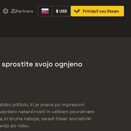
Partners
$ USD
Prihlásiť cez Steam
Containers
Music Kits
Pins
Patches
 sprostite svojo ognjeno
atsko pištolo, ki je znana po impresivni
 razpršeni natančnosti in velikem povratnem
, ki bruha naboje, zaradi česar sovražniki
avijo po robu.