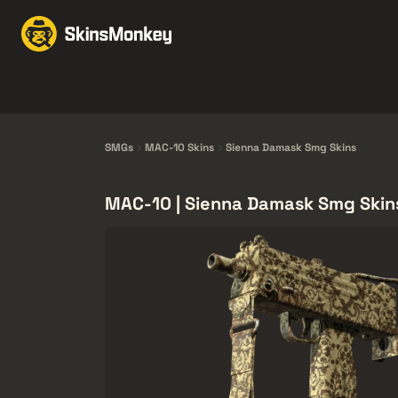
Obchodovať Skiny
M
Knives
Gloves
Pistols
Rifles
SMGs
MAC-10 Skins
Sienna Damask Smg Skins
MAC-10 | Sienna Damask Smg Skin