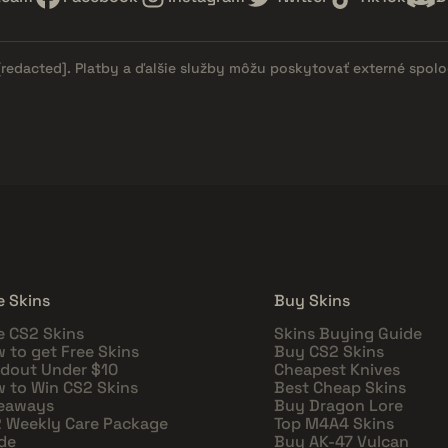
[redacted]
. Platby a ďalšie služby môžu poskytovať externé spol
e Skins
Buy Skins
e CS2 Skins
Skins Buying Guide
 to get Free Skins
Buy CS2 Skins
dout Under $10
Cheapest Knives
 to Win CS2 Skins
Best Cheap Skins
eaways
Buy Dragon Lore
 Weekly Care Package
Top M4A4 Skins
de
Buy AK-47 Vulcan