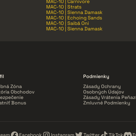
MAC-10 | Carnivore
MAC-10 | Strats
MAC-10 | Sienna Damask
MAC-10 | Echoing Sands
MAC-10 | Saibā Oni
MAC-10 | Sienna Damask
il
Podmienky
bná Zóna
Zásady Ochrany
tória Obchodov
Osobných Údajov
ezpečenie
Zásady Vrátenia Peňaz
atniť Bonus
Zmluvné Podmienky
team
Facebook
Instagram
Twitter
TikTok
D