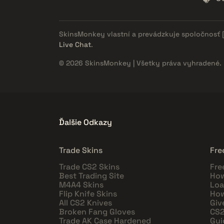
SkinsMonkey vlastní a prevádzkuje spoločnosť
Live Chat
.
© 2026 SkinsMonkey | Všetky práva vyhradené.
Ďalšie Odkazy
Trade Skins
Fre
Trade CS2 Skins
Fre
Best Trading Site
How
M4A4 Skins
Loa
Flip Knife Skins
How
All CS2 Knives
Giv
Broken Fang Gloves
CS2
Trade AK Case Hardened
Gui