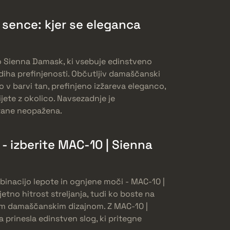
sence: kjer se eleganca
žo Sienna Damask, ki vsebuje edinstveno
diha prefinjenosti. Občutljiv damaščanski
o v barvi tan, prefinjeno izžareva eleganco,
ijete z okolico. Navsezadnje je
stane neopažena.
 - izberite MAC-10 | Sienna
binacijo lepote in ognjene moči - MAC-10 |
tno hitrost streljanja, tudi ko boste na
tnim damaščanskim dizajnom. Z MAC-10 |
prinesla edinstven slog, ki pritegne