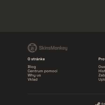
O stránke
Prof
Blog
Oso
Centrum pomoci
His
Why us
Zab
Vklad
Upl
S