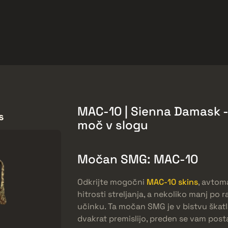
arket
Odmeny zadarmo
Centrum Pomoci
Viac
SMGs
Heavy
Charms
Agents
MAC-10 | Sienna Damask -
s
moč v slogu
Močan SMG: MAC-10
Odkrijte mogočni
MAC-10 skins
, avtom
hitrosti streljanja, a nekoliko manj po
učinku. Ta močan SMG je v bistvu škatla
dvakrat premislijo, preden se vam post