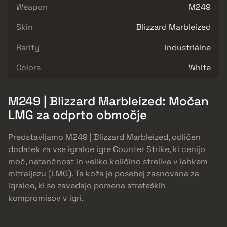
Weapon
M249
Skin
Blizzard Marbleized
Rarity
Industriálne
Colors
White
M249 | Blizzard Marbleized: Močan
LMG za odprto območje
Predstavljamo M249 | Blizzard Marbleized, odličen
dodatek za vse igralce igre Counter Strike, ki cenijo
moč, natančnost in veliko količino streliva v lahkem
mitraljezu (LMG). Ta koža je posebej zasnovana za
igralce, ki se zavedajo pomena strateških
kompromisov v igri.