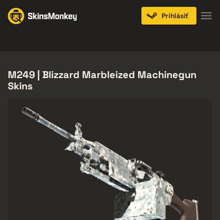
Prihlásiť
Knives
Gloves
Pistols
Rifles
SMGs
M249 | Blizzard Marbleized Machinegun
Skins