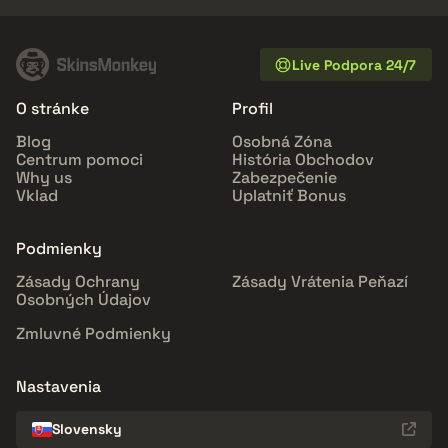
Live Podpora 24/7
O stránke
Profil
Blog
Osobná Zóna
Centrum pomoci
História Obchodov
Why us
Zabezpečenie
Vklad
Uplatniť Bonus
Podmienky
Zásady Ochrany
Zásady Vrátenia Peňazí
Osobných Údajov
Zmluvné Podmienky
Nastavenia
Slovensky