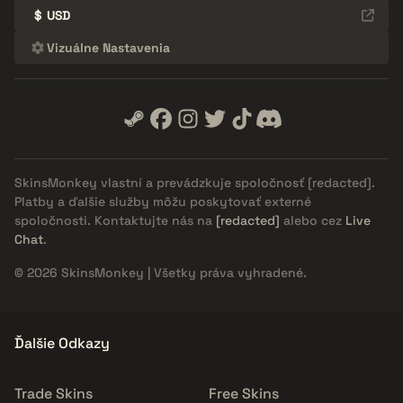
$
USD
Vizuálne Nastavenia
SkinsMonkey vlastní a prevádzkuje spoločnosť
[redacted]
.
Platby a ďalšie služby môžu poskytovať externé
spoločnosti. Kontaktujte nás na
[redacted]
alebo cez
Live
Chat
.
© 2026 SkinsMonkey | Všetky práva vyhradené.
Ďalšie Odkazy
Trade Skins
Free Skins