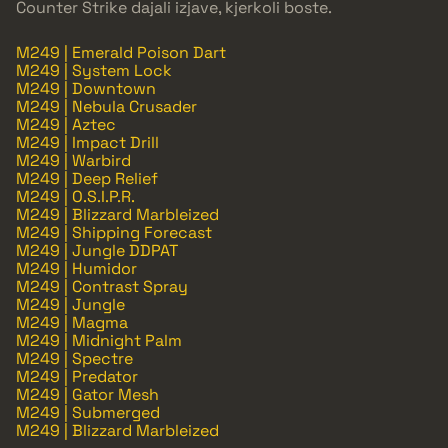
Counter Strike dajali izjave, kjerkoli boste.
M249 | Emerald Poison Dart
M249 | System Lock
M249 | Downtown
M249 | Nebula Crusader
M249 | Aztec
M249 | Impact Drill
M249 | Warbird
M249 | Deep Relief
M249 | O.S.I.P.R.
M249 | Blizzard Marbleized
M249 | Shipping Forecast
M249 | Jungle DDPAT
M249 | Humidor
M249 | Contrast Spray
M249 | Jungle
M249 | Magma
M249 | Midnight Palm
M249 | Spectre
M249 | Predator
M249 | Gator Mesh
M249 | Submerged
M249 | Blizzard Marbleized