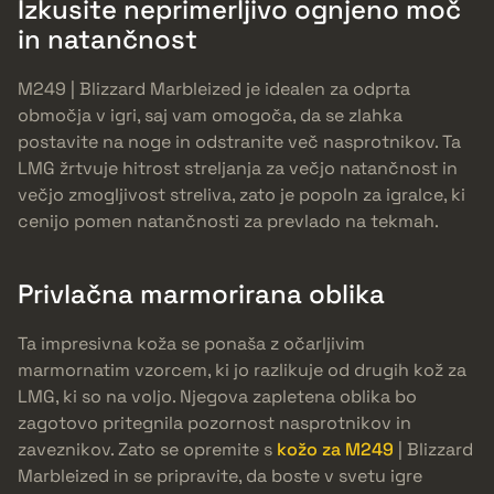
Izkusite neprimerljivo ognjeno moč
in natančnost
M249 | Blizzard Marbleized je idealen za odprta
območja v igri, saj vam omogoča, da se zlahka
postavite na noge in odstranite več nasprotnikov. Ta
LMG žrtvuje hitrost streljanja za večjo natančnost in
večjo zmogljivost streliva, zato je popoln za igralce, ki
cenijo pomen natančnosti za prevlado na tekmah.
Privlačna marmorirana oblika
Ta impresivna koža se ponaša z očarljivim
marmornatim vzorcem, ki jo razlikuje od drugih kož za
LMG, ki so na voljo. Njegova zapletena oblika bo
zagotovo pritegnila pozornost nasprotnikov in
zaveznikov. Zato se opremite s
kožo za M249
| Blizzard
Marbleized in se pripravite, da boste v svetu igre