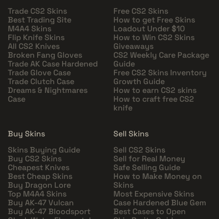
Trade CS2 Skins
Free CS2 Skins
Best Trading Site
How to get Free Skins
M4A4 Skins
Loadout Under $10
Flip Knife Skins
How to Win CS2 Skins
All CS2 Knives
Giveaways
Broken Fang Gloves
CS2 Weekly Care Package
Trade AK Case Hardened
Guide
Trade Glove Case
Free CS2 Skins Inventory
Trade Clutch Case
Growth Guide
Dreams & Nightmares
How to earn CS2 skins
Case
How to craft free CS2
knife
Buy Skins
Sell Skins
Skins Buying Guide
Sell CS2 Skins
Buy CS2 Skins
Sell for Real Money
Cheapest Knives
Safe Selling Guide
Best Cheap Skins
How to Make Money on
Buy Dragon Lore
Skins
Top M4A4 Skins
Most Expensive Skins
Buy AK-47 Vulcan
Case Hardened Blue Gem
Buy AK-47 Bloodsport
Best Cases to Open