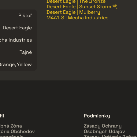
Desert Eagle | The Bronze
Desert Eagle | Sunset Storm 弐
Desert Eagle | Mulberry
Pištoľ
M4A1-S | Mecha Industries
Desert Eagle
ha Industries
Tajné
Orange, Yellow
il
Podmienky
bná Zóna
Zásady Ochrany
tória Obchodov
Osobných Údajov
ezpečenie
Zásady Vrátenia Peňaz