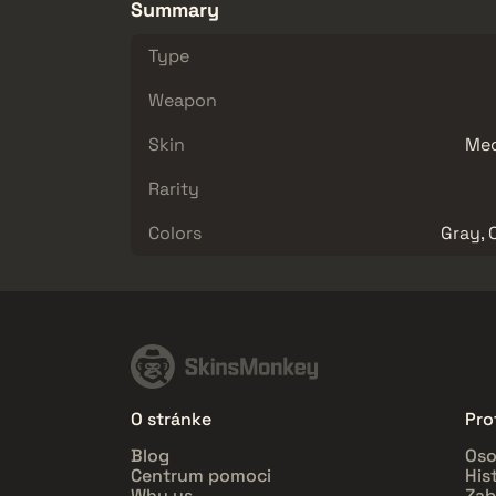
Summary
Type
Weapon
Skin
Mec
Rarity
Colors
Gray, 
O stránke
Prof
Blog
Oso
Centrum pomoci
His
Why us
Zab