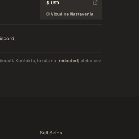
$
USD
Vizuálne Nastavenia
iscord
očnosti. Kontaktujte nás na
[redacted]
alebo cez
Sell Skins