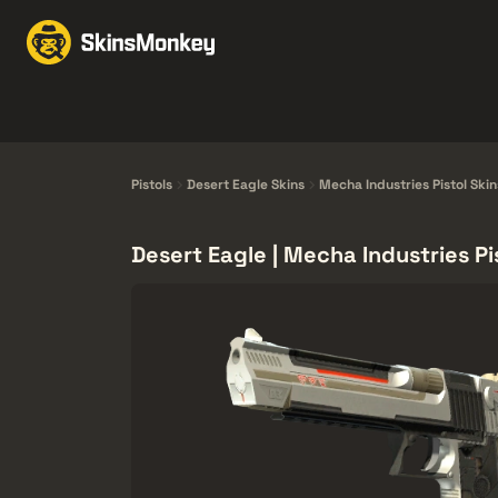
Obchodovať Skiny
M
Knives
Gloves
Pistols
Rifles
Pistols
Desert Eagle Skins
Mecha Industries Pistol Skin
Desert Eagle | Mecha Industries Pi