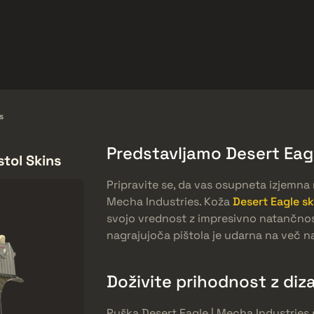
arket
Odmeny zadarmo
Centrum Pomoci
Viac
SMGs
Heavy
Charms
Agents
s
Predstavljamo Desert Eagl
stol Skins
Pripravite se, da vas osupneta izjemna 
Mecha Industries. Koža
Desert Eagle sk
svojo vrednost z impresivno natančnost
nagrajujoča pištola je udarna na več n
Doživite prihodnost z di
Puška Desert Eagle | Mecha Industries 