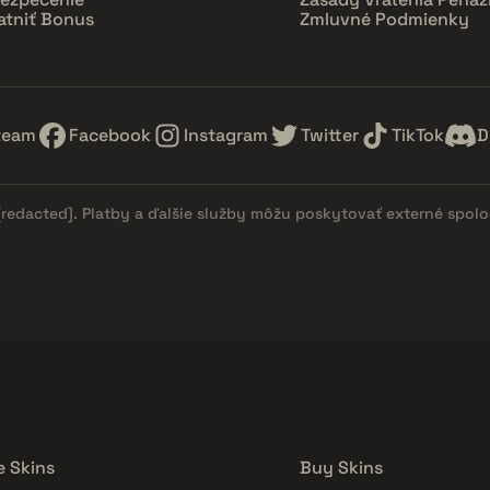
atniť Bonus
Zmluvné Podmienky
team
Facebook
Instagram
Twitter
TikTok
D
[redacted]
. Platby a ďalšie služby môžu poskytovať externé spol
e Skins
Buy Skins