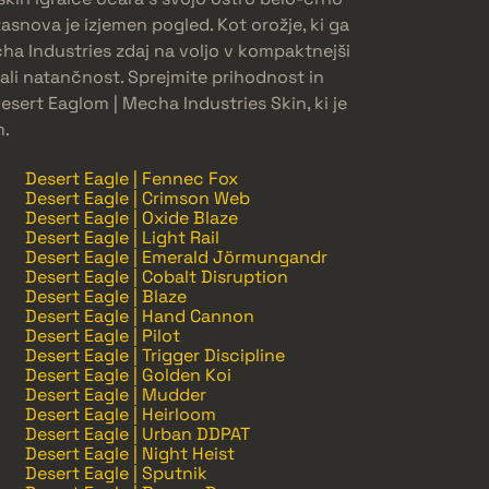
zasnova je izjemen pogled. Kot orožje, ki ga
cha Industries zdaj na voljo v kompaktnejši
č ali natančnost. Sprejmite prihodnost in
Desert Eaglom | Mecha Industries Skin, ki je
m.
Desert Eagle | Fennec Fox
Desert Eagle | Crimson Web
Desert Eagle | Oxide Blaze
Desert Eagle | Light Rail
Desert Eagle | Emerald Jörmungandr
Desert Eagle | Cobalt Disruption
Desert Eagle | Blaze
Desert Eagle | Hand Cannon
Desert Eagle | Pilot
Desert Eagle | Trigger Discipline
Desert Eagle | Golden Koi
Desert Eagle | Mudder
Desert Eagle | Heirloom
Desert Eagle | Urban DDPAT
Desert Eagle | Night Heist
Desert Eagle | Sputnik