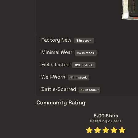
Factory New
3 in stock
Minimal Wear
63 in stock
Field-Tested
129 in stock
Well-Worn
14 in stock
Battle-Scarred
12 in stock
Community Rating
5.00 Stars
Rated by 3 users