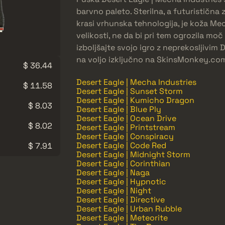
barvno paleto. Sterilna, a futuristična 
krasi vrhunska tehnologija, je koža Me
velikosti, ne da bi pri tem ogrozila mo
izboljšajte svojo igro z neprekosljivim 
na voljo izključno na SkinsMonkey.co
$ 36.44
Desert Eagle | Mecha Industries
$ 11.58
Desert Eagle | Sunset Storm
Desert Eagle | Kumicho Dragon
$ 8.03
Desert Eagle | Blue Ply
Desert Eagle | Ocean Drive
$ 8.02
Desert Eagle | Printstream
Desert Eagle | Conspiracy
Desert Eagle | Code Red
$ 7.91
Desert Eagle | Midnight Storm
Desert Eagle | Corinthian
Desert Eagle | Naga
Desert Eagle | Hypnotic
Desert Eagle | Night
Desert Eagle | Directive
Desert Eagle | Urban Rubble
Desert Eagle | Meteorite