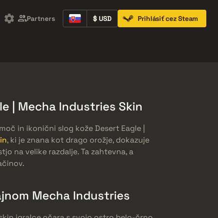
Partners
$ USD
Prihlásiť cez Steam
Containers
Music Kits
Pins
Patches
e | Mecha Industries Skin
moč in ikonični slog kože Desert Eagle |
in
, ki je znana kot drago orožje, dokazuje
jo na velike razdalje. Ta zahtevna, a
ačinov.
zajnom Mecha Industries
skin igralce očara s svojo ostro belo-črno