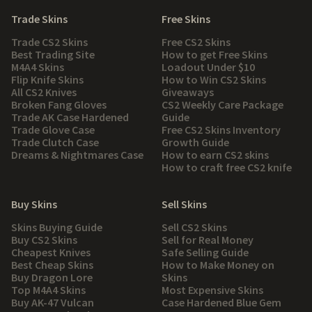
Trade Skins
Free Skins
Trade CS2 Skins
Free CS2 Skins
Best Trading Site
How to get Free Skins
M4A4 Skins
Loadout Under $10
Flip Knife Skins
How to Win CS2 Skins
All CS2 Knives
Giveaways
Broken Fang Gloves
CS2 Weekly Care Package
Trade AK Case Hardened
Guide
Trade Glove Case
Free CS2 Skins Inventory
Trade Clutch Case
Growth Guide
Dreams & Nightmares Case
How to earn CS2 skins
How to craft free CS2 knife
Buy Skins
Sell Skins
Skins Buying Guide
Sell CS2 Skins
Buy CS2 Skins
Sell for Real Money
Cheapest Knives
Safe Selling Guide
Best Cheap Skins
How to Make Money on
Buy Dragon Lore
Skins
Top M4A4 Skins
Most Expensive Skins
Buy AK-47 Vulcan
Case Hardened Blue Gem