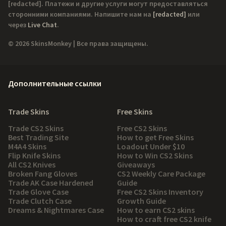
[redacted]
. Платежи и другие услуги могут предоставляться
сторонними компаниями. Напишите нам на
[redacted]
или
через
Live Chat
.
© 2026 SkinsMonkey | Все права защищены.
Дополнительные ссылки
Trade Skins
Free Skins
Trade CS2 Skins
Free CS2 Skins
Best Trading Site
How to get Free Skins
M4A4 Skins
Loadout Under $10
Flip Knife Skins
How to Win CS2 Skins
All CS2 Knives
Giveaways
Broken Fang Gloves
CS2 Weekly Care Package
Trade AK Case Hardened
Guide
Trade Glove Case
Free CS2 Skins Inventory
Trade Clutch Case
Growth Guide
Dreams & Nightmares Case
How to earn CS2 skins
How to craft free CS2 knife