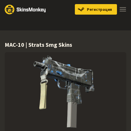
Регистрация
Knives
Gloves
Pistols
Rifles
SMGs
MAC-10 | Strats Smg Skins