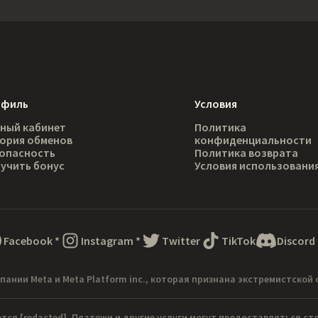
офиль
Условия
ный кабинет
Политика
ория обменов
конфиденциальности
опасность
Политика возврата
учить бонус
Условия использовани
Facebook
*
Instagram
*
Twitter
TikTok
Discord
пании Meta и Meta Platform inc., которая признана экстремистской 
ется
[redacted]
. Платежи и другие услуги могут предоставляться с