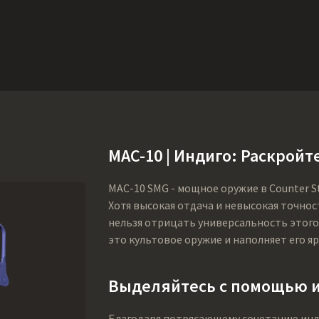
Ништяки
Поддержка
Еще
SMGs
Heavy
Charms
Agents
Co
MAC-10 | Индиго: Раскройт
MAC-10 SMG - мощное оружие в Counter S
Хотя высокая отдача и невысокая точнос
нельзя отрицать универсальность этого о
это культовое оружие и наполняет его я
Выделяйтесь с помощью ин
Благодаря потрясающему сочетанию индиг