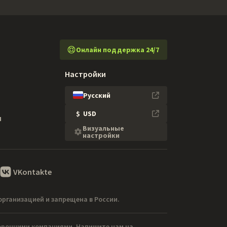
Онлайн поддержка 24/7
Настройки
Русский
$
USD
я
Визуальные
настройки
VKontakte
организацией и запрещена в России.
торонними компаниями. Напишите нам на