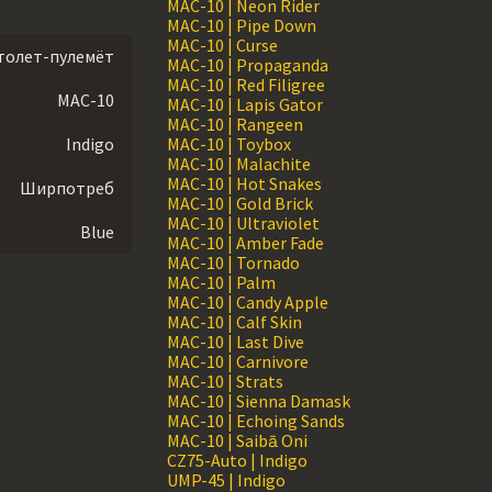
MAC-10 | Neon Rider
MAC-10 | Pipe Down
MAC-10 | Curse
толет-пулемёт
MAC-10 | Propaganda
MAC-10 | Red Filigree
MAC-10
MAC-10 | Lapis Gator
MAC-10 | Rangeen
Indigo
MAC-10 | Toybox
MAC-10 | Malachite
MAC-10 | Hot Snakes
Ширпотреб
MAC-10 | Gold Brick
MAC-10 | Ultraviolet
Blue
MAC-10 | Amber Fade
MAC-10 | Tornado
MAC-10 | Palm
MAC-10 | Candy Apple
MAC-10 | Calf Skin
MAC-10 | Last Dive
MAC-10 | Carnivore
MAC-10 | Strats
MAC-10 | Sienna Damask
MAC-10 | Echoing Sands
MAC-10 | Saibā Oni
CZ75-Auto | Indigo
UMP-45 | Indigo