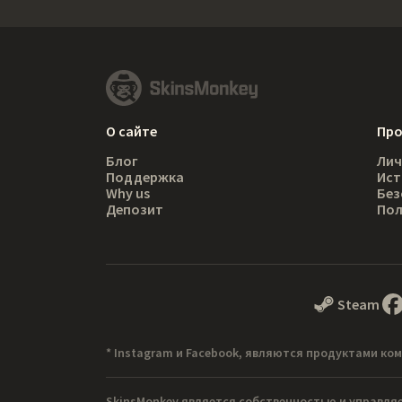
О сайте
Пр
Блог
Лич
Поддержка
Ист
Why us
Без
Депозит
Пол
Steam
* Instagram и Facebook, являются продуктами ком
SkinsMonkey является собственностью и управля