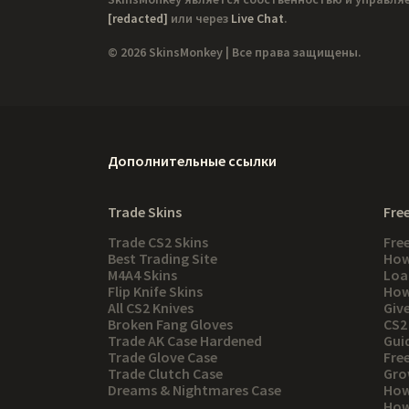
[redacted]
или через
Live Chat
.
© 2026 SkinsMonkey | Все права защищены.
Дополнительные ссылки
Trade Skins
Free
Trade CS2 Skins
Fre
Best Trading Site
How
M4A4 Skins
Loa
Flip Knife Skins
How
All CS2 Knives
Giv
Broken Fang Gloves
CS2
Trade AK Case Hardened
Gui
Trade Glove Case
Fre
Trade Clutch Case
Gro
Dreams & Nightmares Case
How
How 