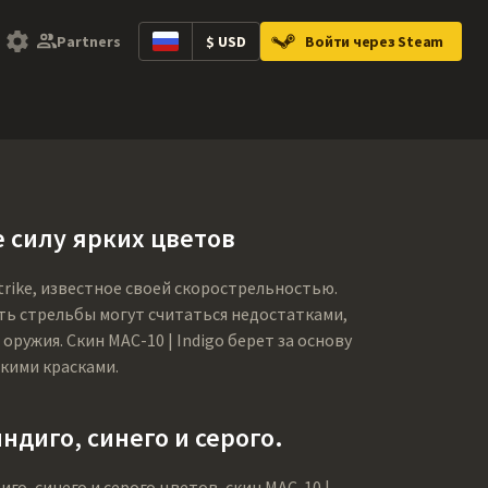
Partners
$ USD
Войти через Steam
ntainers
Music Kits
Pins
Patches
Gra
е силу ярких цветов
trike, известное своей скорострельностью.
ть стрельбы могут считаться недостатками,
ружия. Скин MAC-10 | Indigo берет за основу
ркими красками.
диго, синего и серого.
о, синего и серого цветов, скин MAC-10 |