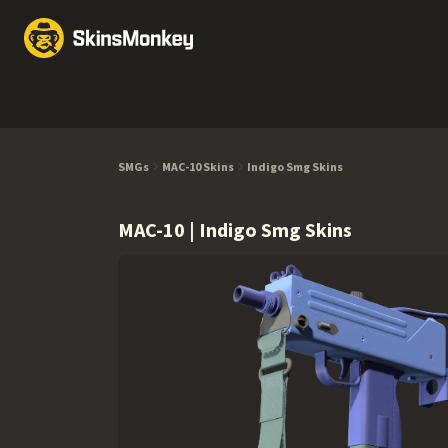
Обмен скинов
Market
Knives
Gloves
Pistols
Rifles
SMGs
MAC-10 Skins
Indigo Smg Skins
MAC-10 | Indigo Smg Skins