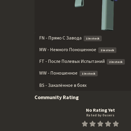
FN - Прямо С Завода
1 in stock
MW - Немного Поношенное
2 in stock
FT - После Полевых Испытаний
2 in stock
WW - Поношенное
1 in stock
BS - Закалённое в боях
Community Rating
No Rating Yet
Rated by 0 users