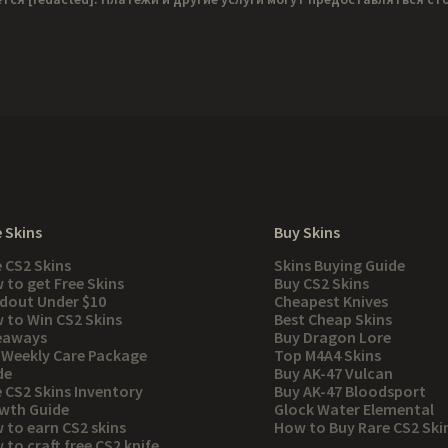
 Skins
Buy Skins
e CS2 Skins
Skins Buying Guide
 to get Free Skins
Buy CS2 Skins
dout Under $10
Cheapest Knives
 to Win CS2 Skins
Best Cheap Skins
eaways
Buy Dragon Lore
 Weekly Care Package
Top M4A4 Skins
de
Buy AK-47 Vulcan
e CS2 Skins Inventory
Buy AK-47 Bloodsport
wth Guide
Glock Water Elemental
 to earn CS2 skins
How to Buy Rare CS2 Ski
to craft free CS2 knife