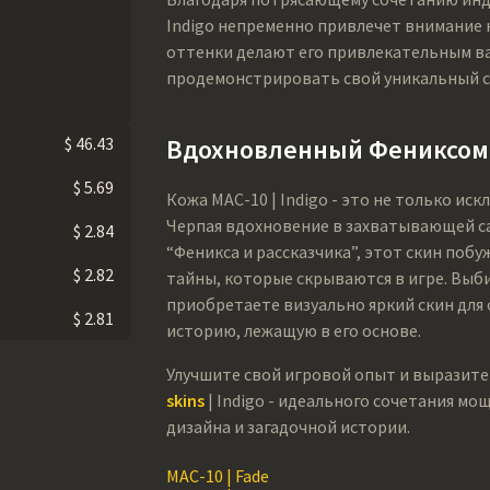
Indigo непременно привлечет внимание 
оттенки делают его привлекательным ва
продемонстрировать свой уникальный ст
$ 46.43
Вдохновленный Фениксом
$ 5.69
Кожа MAC-10 | Indigo - это не только иск
Черпая вдохновение в захватывающей са
$ 2.84
“Феникса и рассказчика”, этот скин поб
$ 2.82
тайны, которые скрываются в игре. Выбир
приобретаете визуально яркий скин для
$ 2.81
историю, лежащую в его основе.
Улучшите свой игровой опыт и выразит
skins
| Indigo - идеального сочетания м
дизайна и загадочной истории.
MAC-10 | Fade