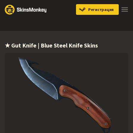
Регистрация
Knives
Gloves
Pistols
Rifles
SMGs
★ Gut Knife | Blue Steel Knife Skins