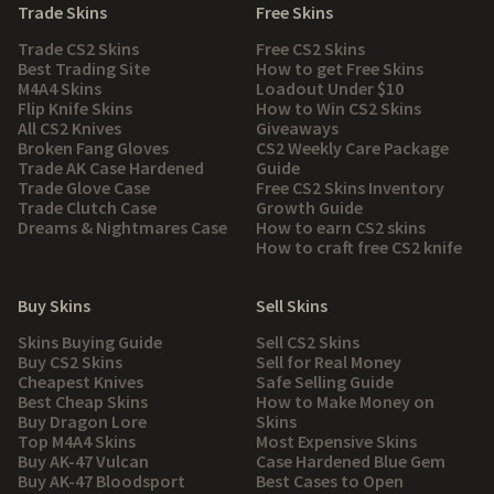
Trade Skins
Free Skins
Trade CS2 Skins
Free CS2 Skins
Best Trading Site
How to get Free Skins
M4A4 Skins
Loadout Under $10
Flip Knife Skins
How to Win CS2 Skins
All CS2 Knives
Giveaways
Broken Fang Gloves
CS2 Weekly Care Package
Trade AK Case Hardened
Guide
Trade Glove Case
Free CS2 Skins Inventory
Trade Clutch Case
Growth Guide
Dreams & Nightmares Case
How to earn CS2 skins
How to craft free CS2 knife
Buy Skins
Sell Skins
Skins Buying Guide
Sell CS2 Skins
Buy CS2 Skins
Sell for Real Money
Cheapest Knives
Safe Selling Guide
Best Cheap Skins
How to Make Money on
Buy Dragon Lore
Skins
Top M4A4 Skins
Most Expensive Skins
Buy AK-47 Vulcan
Case Hardened Blue Gem
Buy AK-47 Bloodsport
Best Cases to Open