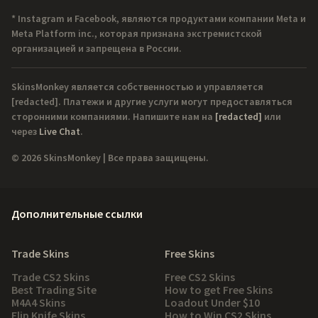
* Instagram и Facebook, являются продуктами компании Meta и
Meta Platform inc., которая признана экстремистской
организацией и запрещена в России.
SkinsMonkey является собственностью и управляется
[redacted]
. Платежи и другие услуги могут предоставляться
сторонними компаниями. Напишите нам на
[redacted]
или
через
Live Chat
.
© 2026 SkinsMonkey | Все права защищены.
Дополнительные ссылки
Trade Skins
Free Skins
Trade CS2 Skins
Free CS2 Skins
Best Trading Site
How to get Free Skins
M4A4 Skins
Loadout Under $10
Flip Knife Skins
How to Win CS2 Skins