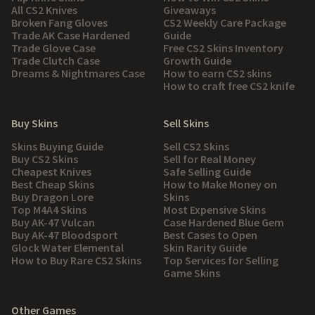
All CS2 Knives
Giveaways
Broken Fang Gloves
CS2 Weekly Care Package
Trade AK Case Hardened
Guide
Trade Glove Case
Free CS2 Skins Inventory
Trade Clutch Case
Growth Guide
Dreams & Nightmares Case
How to earn CS2 skins
How to craft free CS2 knife
Buy Skins
Sell Skins
Skins Buying Guide
Sell CS2 Skins
Buy CS2 Skins
Sell for Real Money
Cheapest Knives
Safe Selling Guide
Best Cheap Skins
How to Make Money on
Buy Dragon Lore
Skins
Top M4A4 Skins
Most Expensive Skins
Buy AK-47 Vulcan
Case Hardened Blue Gem
Buy AK-47 Bloodsport
Best Cases to Open
Glock Water Elemental
Skin Rarity Guide
How to Buy Rare CS2 Skins
Top Services for Selling
Game Skins
Other Games