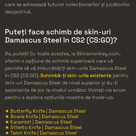
care se adresează tuturor colecționarilor și jucătorilor
deopotrivă.
Puteți face schimb de skin-uri
Damascus Steel în CS2 (CS:GO)?
Da, puteți! Cu toate acestea, la Skinsmonkey.com,
oferim o opțiune de schimb superioară care vă
permite să vă îmbunătățiți skin-urile Damascus Steel
în CS2 (CS:GO).
Schimbă-ți skin-urile existente
pentru
skin-uri Damascus Steel de nivel superior și du-ți
experiența de joc la nivelul următor. Vizitați-ne acum
pentru a explora opțiunile noastre de trade-up.
★ Butterfly Knife | Damascus Steel
★ Bowie Knife | Damascus Steel
★ Karambit | Damascus Steel
★ Stiletto Knife | Damascus Steel
★ Talon Knife | Damascus Steel