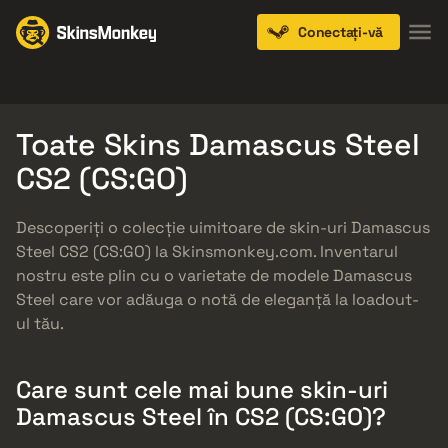
Conectați-vă
Knives
Gloves
Pistols
Rifles
SMGs
Toate Skins Damascus Steel
CS2 (CS:GO)
Descoperiți o colecție uimitoare de skin-uri Damascus
Steel CS2 (CS:GO) la Skinsmonkey.com. Inventarul
nostru este plin cu o varietate de modele Damascus
Steel care vor adăuga o notă de eleganță la loadout-
ul tău.
Care sunt cele mai bune skin-uri
Damascus Steel în CS2 (CS:GO)?