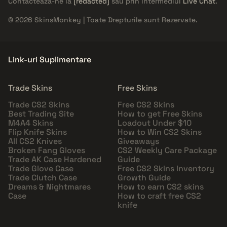
Contactează-ne la
[redacted]
sau prin intermediul
Live Chat
.
© 2026 SkinsMonkey | Toate Drepturile sunt Rezervate.
Link-uri Suplimentare
Trade Skins
Free Skins
Trade CS2 Skins
Free CS2 Skins
Best Trading Site
How to get Free Skins
M4A4 Skins
Loadout Under $10
Flip Knife Skins
How to Win CS2 Skins
All CS2 Knives
Giveaways
Broken Fang Gloves
CS2 Weekly Care Package
Trade AK Case Hardened
Guide
Trade Glove Case
Free CS2 Skins Inventory
Trade Clutch Case
Growth Guide
Dreams & Nightmares
How to earn CS2 skins
Case
How to craft free CS2
knife