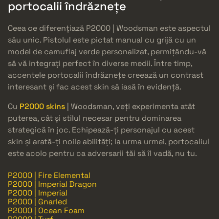
portocalii îndrăznețe
Ceea ce diferențiază P2000 | Woodsman este aspectul
său unic. Pistolul este pictat manual cu grijă cu un
model de camuflaj verde personalizat, permițându-vă
să vă integrați perfect în diverse medii. Între timp,
accentele portocalii îndrăznețe creează un contrast
interesant și fac acest skin să iasă în evidență.
Cu
P2000 skins
| Woodsman, veți experimenta atât
puterea, cât și stilul necesar pentru dominarea
strategică în joc. Echipează-ți personajul cu acest
skin și arată-ți noile abilități; la urma urmei, portocaliul
este acolo pentru ca adversarii tăi să îl vadă, nu tu.
P2000 | Fire Elemental
P2000 | Imperial Dragon
P2000 | Imperial
P2000 | Gnarled
P2000 | Ocean Foam