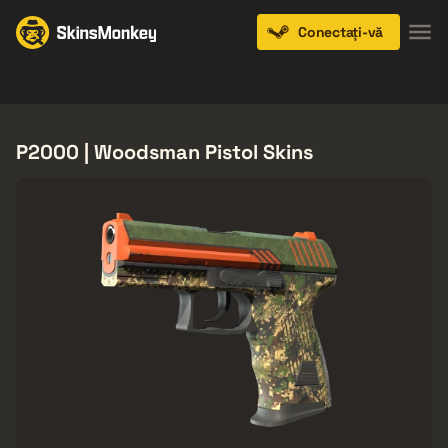
Conectați-vă
Knives
Gloves
Pistols
Rifles
SMGs
P2000 | Woodsman Pistol Skins