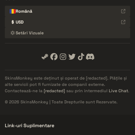
Română
$
USD
Setări Vizuale
SkinsMonkey este deținut și operat de
[redacted]
. Plățile și
alte servicii pot fi furnizate de companii externe.
Contactează-ne la
[redacted]
sau prin intermediul
Live Chat
.
© 2026 SkinsMonkey | Toate Drepturile sunt Rezervate.
Link-uri Suplimentare