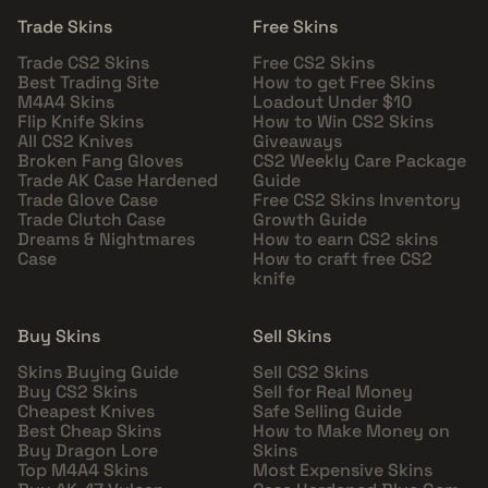
Trade Skins
Free Skins
Trade CS2 Skins
Free CS2 Skins
Best Trading Site
How to get Free Skins
M4A4 Skins
Loadout Under $10
Flip Knife Skins
How to Win CS2 Skins
All CS2 Knives
Giveaways
Broken Fang Gloves
CS2 Weekly Care Package
Trade AK Case Hardened
Guide
Trade Glove Case
Free CS2 Skins Inventory
Trade Clutch Case
Growth Guide
Dreams & Nightmares
How to earn CS2 skins
Case
How to craft free CS2
knife
Buy Skins
Sell Skins
Skins Buying Guide
Sell CS2 Skins
Buy CS2 Skins
Sell for Real Money
Cheapest Knives
Safe Selling Guide
Best Cheap Skins
How to Make Money on
Buy Dragon Lore
Skins
Top M4A4 Skins
Most Expensive Skins