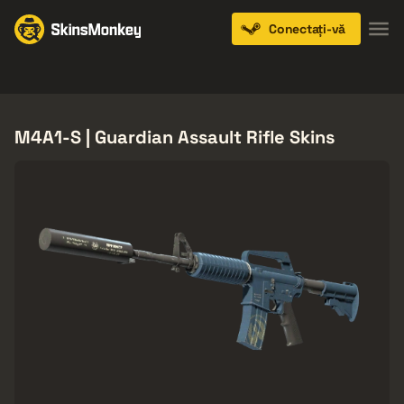
Conectați-vă
Knives
Gloves
Pistols
Rifles
SMGs
M4A1-S | Guardian Assault Rifle Skins