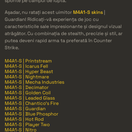
sporite pe câmpul de luptă.
Așadar, nu ratați acest uimitor
M4A1-S skins
|
Guardian! Ridicați-vă experiența de joc cu
caracteristicile sale impresionante și designul vizual
atrăgător. Cu combinația de stealth, precizie și stil, ar
putea deveni rapid arma ta preferată în Counter
Strike.
M4A1-S | Printstream
M4A1-S | Icarus Fell
M4A1-S | Hyper Beast
M4A1-S | Nightmare
M4A1-S | Mecha Industries
M4A1-S | Decimator
M4A1-S | Golden Coil
M4A1-S | Leaded Glass
M4A1-S | Chantico's Fire
M4A1-S | Guardian
M4A1-S | Blue Phosphor
M4A1-S | Hot Rod
M4A1-S | Player Two
M4A1-S | Nitro