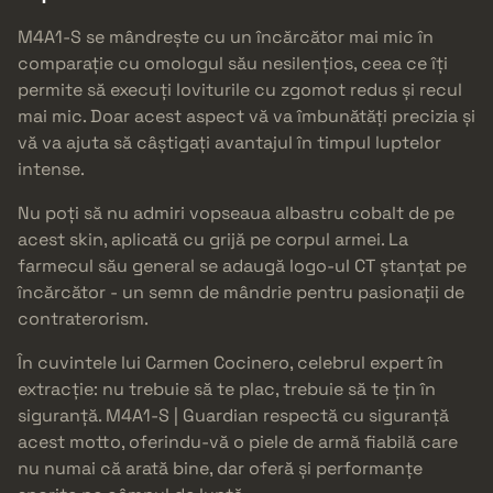
M4A1-S se mândrește cu un încărcător mai mic în
comparație cu omologul său nesilențios, ceea ce îți
permite să execuți loviturile cu zgomot redus și recul
mai mic. Doar acest aspect vă va îmbunătăți precizia și
vă va ajuta să câștigați avantajul în timpul luptelor
intense.
Nu poți să nu admiri vopseaua albastru cobalt de pe
acest skin, aplicată cu grijă pe corpul armei. La
farmecul său general se adaugă logo-ul CT ștanțat pe
încărcător - un semn de mândrie pentru pasionații de
contraterorism.
În cuvintele lui Carmen Cocinero, celebrul expert în
extracție: nu trebuie să te plac, trebuie să te țin în
siguranță. M4A1-S | Guardian respectă cu siguranță
acest motto, oferindu-vă o piele de armă fiabilă care
nu numai că arată bine, dar oferă și performanțe