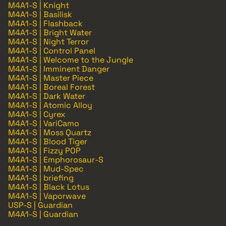
M4A1-S | Knight
M4A1-S | Basilisk
M4A1-S | Flashback
M4A1-S | Bright Water
M4A1-S | Night Terror
M4A1-S | Control Panel
M4A1-S | Welcome to the Jungle
M4A1-S | Imminent Danger
M4A1-S | Master Piece
M4A1-S | Boreal Forest
M4A1-S | Dark Water
M4A1-S | Atomic Alloy
M4A1-S | Cyrex
M4A1-S | VariCamo
M4A1-S | Moss Quartz
M4A1-S | Blood Tiger
M4A1-S | Fizzy POP
M4A1-S | Emphorosaur-S
M4A1-S | Mud-Spec
M4A1-S | briefing
M4A1-S | Black Lotus
M4A1-S | Vaporwave
USP-S | Guardian
M4A1-S | Guardian