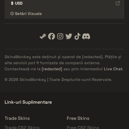
$
USD
Setări Vizuale
SkinsMonkey este deținut și operat de
[redacted]
. Plățile și
alte servicii pot fi furnizate de companii externe.
Contactează-ne la
[redacted]
sau prin intermediul
Live Chat
.
© 2026 SkinsMonkey | Toate Drepturile sunt Rezervate.
Link-uri Suplimentare
Trade Skins
Free Skins
Trade CS2 Skins
Free CS2 Skins