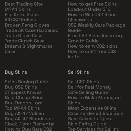
Best Trading Site
How to get Free Skins
M4A4 Skins
Loadout Under $10
Flip Knife Skins
How to Win CS2 Skins
All CS2 Knives
Giveaways
Broken Fang Gloves
CS2 Weekly Care Package
Trade AK Case Hardened
Guide
Trade Glove Case
Free CS2 Skins Inventory
Trade Clutch Case
Growth Guide
Dreams & Nightmares
How to earn CS2 skins
Case
How to craft free CS2
knife
Buy Skins
Sell Skins
Skins Buying Guide
Sell CS2 Skins
Buy CS2 Skins
Sell for Real Money
Cheapest Knives
Safe Selling Guide
Best Cheap Skins
How to Make Money on
Buy Dragon Lore
Skins
Top M4A4 Skins
Most Expensive Skins
Buy AK-47 Vulcan
Case Hardened Blue Gem
Buy AK-47 Bloodsport
Best Cases to Open
Glock Water Elemental
Skin Rarity Guide
How to Buy Rare CS2
Top Services for Selling